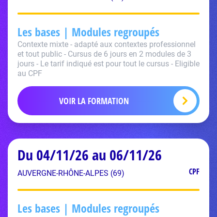
Les bases | Modules regroupés
Contexte mixte - adapté aux contextes professionnel
et tout public - Cursus de 6 jours en 2 modules de 3
jours - Le tarif indiqué est pour tout le cursus - Eligible
au CPF
VOIR LA FORMATION
Du 04/11/26 au 06/11/26
CPF
AUVERGNE-RHÔNE-ALPES (69)
Les bases | Modules regroupés