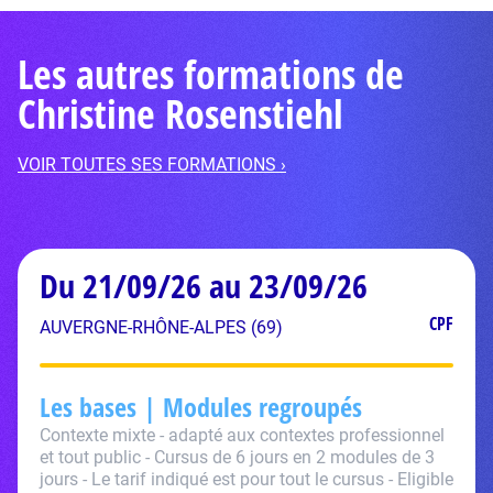
Les autres formations de
Christine Rosenstiehl
VOIR TOUTES SES FORMATIONS ›
Du 21/09/26 au 23/09/26
CPF
AUVERGNE-RHÔNE-ALPES (69)
Les bases | Modules regroupés
Contexte mixte - adapté aux contextes professionnel
et tout public - Cursus de 6 jours en 2 modules de 3
jours - Le tarif indiqué est pour tout le cursus - Eligible