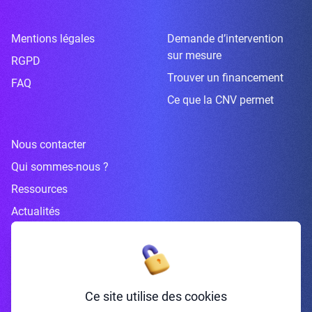
Mentions légales
Demande d’intervention
sur mesure
RGPD
Trouver un financement
FAQ
Ce que la CNV permet
Nous contacter
Qui sommes-nous ?
Ressources
Actualités
Inscrivez-vous à la newsletter
Ce site utilise des cookies