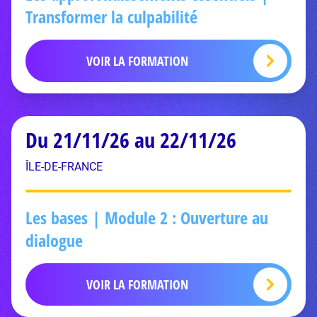
Transformer la culpabilité
VOIR LA FORMATION
Du 21/11/26 au 22/11/26
ÎLE-DE-FRANCE
Les bases | Module 2 : Ouverture au
dialogue
VOIR LA FORMATION