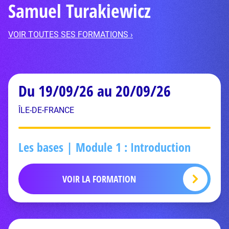
Samuel Turakiewicz
VOIR TOUTES SES FORMATIONS ›
Du 19/09/26 au 20/09/26
ÎLE-DE-FRANCE
Les bases | Module 1 : Introduction
VOIR LA FORMATION