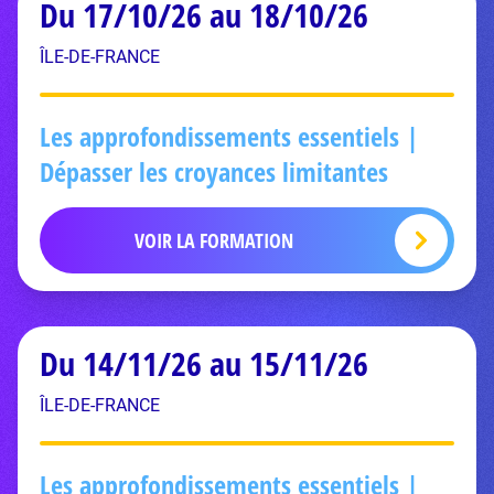
Du 17/10/26 au 18/10/26
ÎLE-DE-FRANCE
Les approfondissements essentiels |
Dépasser les croyances limitantes
VOIR LA FORMATION
Du 14/11/26 au 15/11/26
ÎLE-DE-FRANCE
Les approfondissements essentiels |