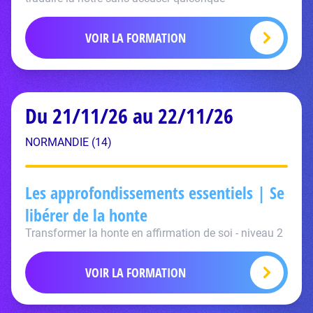
VOIR LA FORMATION
Du 21/11/26 au 22/11/26
NORMANDIE (14)
Les approfondissements essentiels | Se
libérer de la honte
Transformer la honte en affirmation de soi - niveau 2
VOIR LA FORMATION