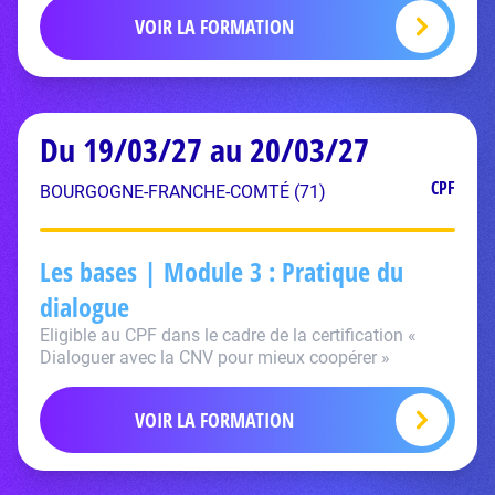
VOIR LA FORMATION
Du 19/03/27 au 20/03/27
CPF
BOURGOGNE-FRANCHE-COMTÉ (71)
Les bases | Module 3 : Pratique du
dialogue
Eligible au CPF dans le cadre de la certification «
Dialoguer avec la CNV pour mieux coopérer »
VOIR LA FORMATION