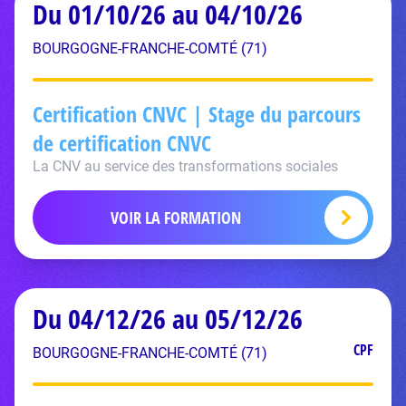
Du 01/10/26 au 04/10/26
BOURGOGNE-FRANCHE-COMTÉ (71)
Certification CNVC | Stage du parcours
de certification CNVC
La CNV au service des transformations sociales
VOIR LA FORMATION
Du 04/12/26 au 05/12/26
CPF
BOURGOGNE-FRANCHE-COMTÉ (71)