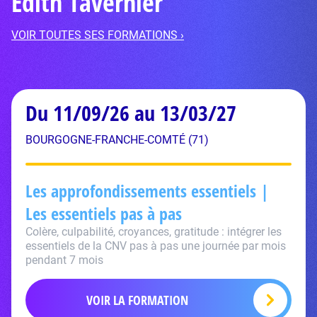
Edith Tavernier
VOIR TOUTES SES FORMATIONS ›
Du 11/09/26 au 13/03/27
BOURGOGNE-FRANCHE-COMTÉ (71)
Les approfondissements essentiels |
Les essentiels pas à pas
Colère, culpabilité, croyances, gratitude : intégrer les
essentiels de la CNV pas à pas une journée par mois
pendant 7 mois
VOIR LA FORMATION