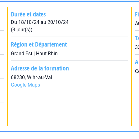
Durée et dates
F
Du 18/10/24 au 20/10/24
A
(3 jour(s))
T
Région et Département
3
Grand Est | Haut-Rhin
A
Adresse de la formation
C
68230, Wihr-au-Val
Google Maps