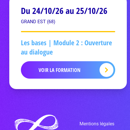
Du 24/10/26 au 25/10/26
GRAND EST (68)
Les bases | Module 2 : Ouverture
au dialogue
VOIR LA FORMATION
Mentions légales