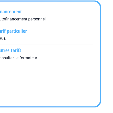
inancement
utofinancement personnel
arif particulier
20€
utres Tarifs
onsultez le formateur.