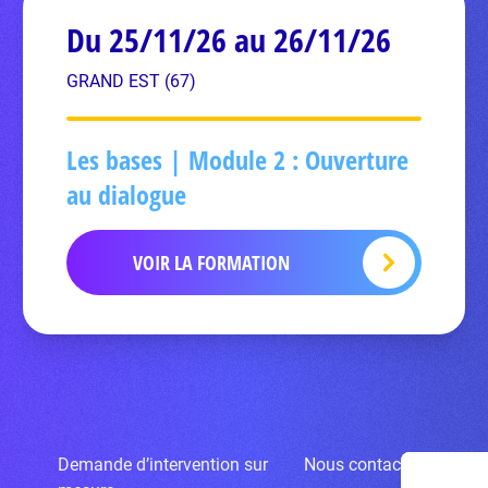
Du 25/11/26 au 26/11/26
GRAND EST (67)
Les bases | Module 2 : Ouverture
au dialogue
VOIR LA FORMATION
Demande d’intervention sur
Nous contacter