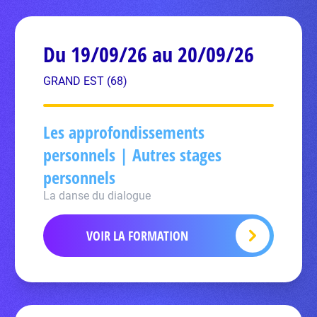
Du 19/09/26 au 20/09/26
GRAND EST (68)
Les approfondissements
personnels | Autres stages
personnels
La danse du dialogue
VOIR LA FORMATION