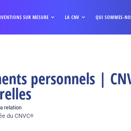
RVENTIONS SUR MESURE
LA CNV
QUI SOMMES-NO
ents personnels | CNV
relles
a relation
fiée du CNVC
®