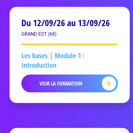
Du 12/09/26 au 13/09/26
GRAND EST (68)
Les bases | Module 1 :
Introduction
VOIR LA FORMATION