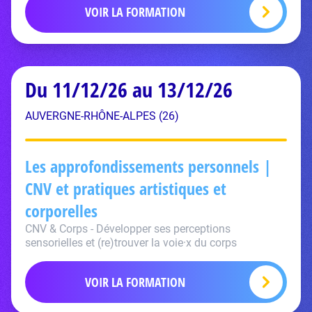
VOIR LA FORMATION
Du 11/12/26 au 13/12/26
AUVERGNE-RHÔNE-ALPES (26)
Les approfondissements personnels |
CNV et pratiques artistiques et
corporelles
CNV & Corps - Développer ses perceptions
sensorielles et (re)trouver la voie·x du corps
VOIR LA FORMATION