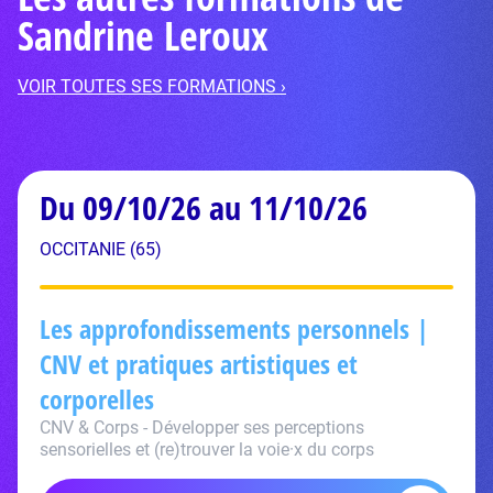
Sandrine Leroux
VOIR TOUTES SES FORMATIONS ›
Du 09/10/26 au 11/10/26
OCCITANIE (65)
Les approfondissements personnels |
CNV et pratiques artistiques et
corporelles
CNV & Corps - Développer ses perceptions
sensorielles et (re)trouver la voie·x du corps