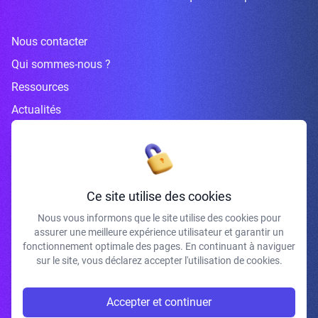
Nous contacter
Qui sommes-nous ?
Ressources
Actualités
Inscrivez-vous à la newsletter
Ce site utilise des cookies
Nous vous informons que le site utilise des cookies pour
assurer une meilleure expérience utilisateur et garantir un
J'accepte de recevoir vos e-mails et confirme avoir pris connaissance de
fonctionnement optimale des pages. En continuant à naviguer
votre politique de confidentialité et mentions légales.
sur le site, vous déclarez accepter l'utilisation de cookies.
S'INSCRIRE
Accepter et continuer