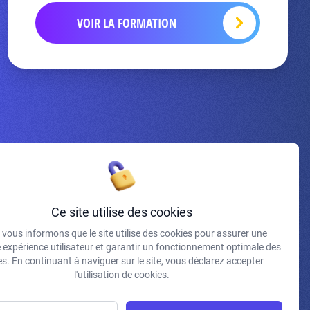
VOIR LA FORMATION
Inscrivez-vous à la newsletter
Ce site utilise des cookies
vous informons que le site utilise des cookies pour assurer une
J'accepte de recevoir vos e-mails et confirme avoir pris
e expérience utilisateur et garantir un fonctionnement optimale des
connaissance de votre politique de confidentialité et
s. En continuant à naviguer sur le site, vous déclarez accepter
mentions légales.
l'utilisation de cookies.
S'INSCRIRE