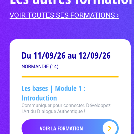
VOIR TOUTES SES FORMATIONS ›
Du 11/09/26 au 12/09/26
NORMANDIE (14)
Les bases | Module 1 :
Introduction
Communiquer pour connecter. Développez
l'Art du Dialogue Authentique !
VOIR LA FORMATION