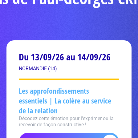
Du 13/09/26 au 14/09/26
NORMANDIE (14)
Les approfondissements
essentiels | La colère au service
de la relation
Décodez cette émotion pour l'exprimer ou la
recevoir de façon constructive !