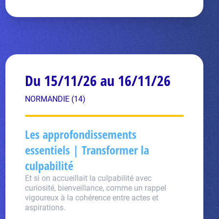
Du 15/11/26 au 16/11/26
NORMANDIE (14)
Les approfondissements
essentiels | Transformer la
culpabilité
Et si on accueillait la culpabilité avec
curiosité, bienveillance, comme un rappel
vigoureux à la cohérence entre actes et
aspirations.