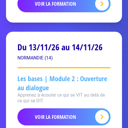
VOIR LA FORMATION
Du 13/11/26 au 14/11/26
NORMANDIE (14)
Les bases | Module 2 : Ouverture
au dialogue
Apprenez à écouter ce qui se VIT au delà de
ce qui se DIT.
VOIR LA FORMATION