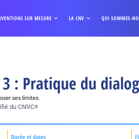
RVENTIONS SUR MESURE
LA CNV
QUI SOMMES-NO
3 : Pratique du dialo
Poser ses limites.
ifié du CNVC
®
Durée et dates
F