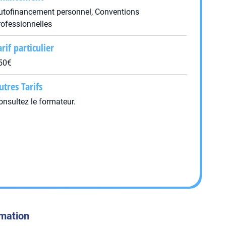
utofinancement personnel, Conventions
rofessionnelles
arif particulier
50€
utres Tarifs
onsultez le formateur.
rmation