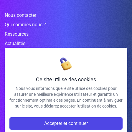
Nous contacter
Qui sommes-nous ?
Ressources
Actualités
Inscrivez-vous à la newsletter
Ce site utilise des cookies
Nous vous informons que le site utilise des cookies pour
assurer une meilleure expérience utilisateur et garantir un
J'accepte de recevoir vos e-mails et confirme avoir pris connaissance de
fonctionnement optimale des pages. En continuant à naviguer
votre politique de confidentialité et mentions légales.
sur le site, vous déclarez accepter l'utilisation de cookies.
S'INSCRIRE
Accepter et continuer