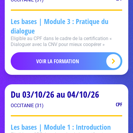
Les bases | Module 3 : Pratique du
dialogue
Eligible au CPF dans le cadre de la certification «
Dialoguer avec la CNV pour mieux coopérer »
VOIR LA FORMATION
Du 03/10/26 au 04/10/26
CPF
OCCITANIE (31)
Les bases | Module 1 : Introduction