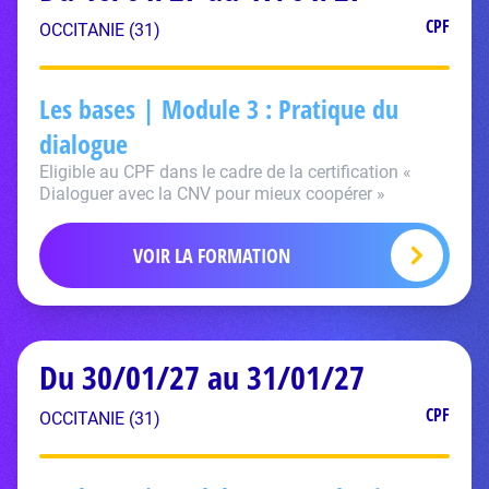
CPF
OCCITANIE (31)
Les bases | Module 3 : Pratique du
dialogue
Eligible au CPF dans le cadre de la certification «
Dialoguer avec la CNV pour mieux coopérer »
VOIR LA FORMATION
Du 30/01/27 au 31/01/27
CPF
OCCITANIE (31)