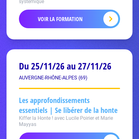
systémique
VOIR LA FORMATION
Du 25/11/26 au 27/11/26
AUVERGNE-RHÔNE-ALPES (69)
Les approfondissements
essentiels | Se libérer de la honte
Kiffer la Honte ! avec Lucile Poirier et Marie
Mayyas