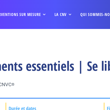
RVENTIONS SUR MESURE
LA CNV
QUI SOMMES-NO
nts essentiels | Se li
u CNVC
®
Durée et dates
F