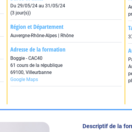
Du 29/05/24 au 31/05/24
A
(3 jour(s))
p
Région et Département
T
Auvergne-Rhône-Alpes | Rhône
3
Adresse de la formation
A
Boggie - CAC40
P
61 cours de la république
A
69100, Villeurbanne
p
Google Maps
p
Descriptif de la fo