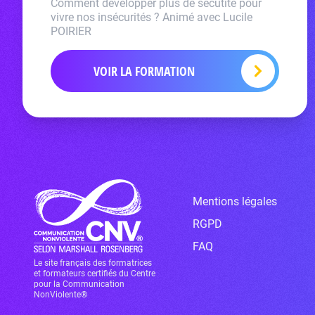
Comment développer plus de sécutité pour
vivre nos insécurités ? Animé avec Lucile
POIRIER
VOIR LA FORMATION
Mentions légales
RGPD
FAQ
Le site français des formatrices
et formateurs certifiés du Centre
pour la Communication
NonViolente®