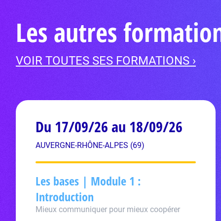
Les autres formati
VOIR TOUTES SES FORMATIONS ›
Du 17/09/26 au 18/09/26
AUVERGNE-RHÔNE-ALPES (69)
Les bases | Module 1 :
Introduction
Mieux communiquer pour mieux coopérer