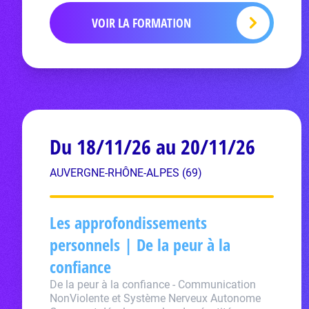
VOIR LA FORMATION
Du 18/11/26 au 20/11/26
AUVERGNE-RHÔNE-ALPES (69)
Les approfondissements
personnels | De la peur à la
confiance
De la peur à la confiance - Communication
NonViolente et Système Nerveux Autonome