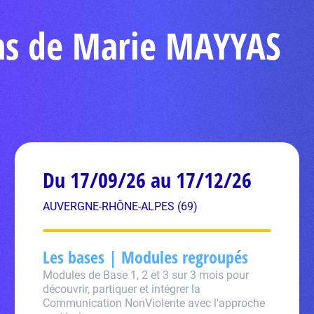
ons de Marie MAYYAS
Du 17/09/26 au 17/12/26
AUVERGNE-RHÔNE-ALPES (69)
Les bases | Modules regroupés
Modules de Base 1, 2 et 3 sur 3 mois pour
découvrir, partiquer et intégrer la
Communication NonViolente avec l'approche