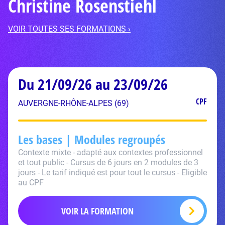
Christine Rosenstiehl
VOIR TOUTES SES FORMATIONS ›
Du 21/09/26 au 23/09/26
CPF
AUVERGNE-RHÔNE-ALPES (69)
Les bases | Modules regroupés
Contexte mixte - adapté aux contextes professionnel
et tout public - Cursus de 6 jours en 2 modules de 3
jours - Le tarif indiqué est pour tout le cursus - Eligible
au CPF
VOIR LA FORMATION