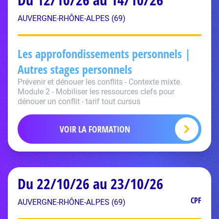
AUVERGNE-RHÔNE-ALPES (69)
Les approfondissements personnels |
Autres stages personnels
Prévenir et dénouer les conflits - Contexte mixte.
Module 2 - Mobiliser les ressources clefs pour
dénouer un conflit - tarif tout cursus
VOIR LA FORMATION
Du 22/10/26 au 23/10/26
CPF
AUVERGNE-RHÔNE-ALPES (69)