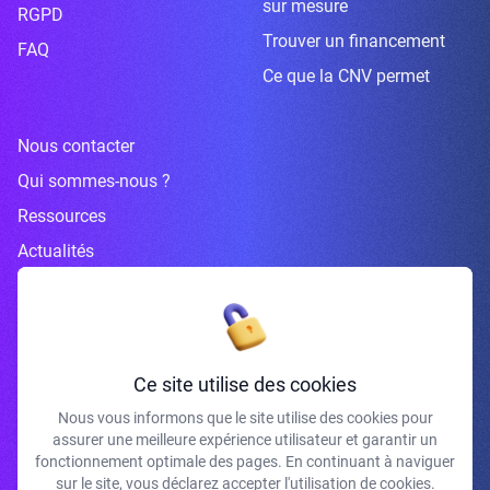
sur mesure
RGPD
Trouver un financement
FAQ
Ce que la CNV permet
Nous contacter
Qui sommes-nous ?
Ressources
Actualités
Inscrivez-vous à la newsletter
Ce site utilise des cookies
Nous vous informons que le site utilise des cookies pour
assurer une meilleure expérience utilisateur et garantir un
J'accepte de recevoir vos e-mails et confirme avoir pris connaissance de
fonctionnement optimale des pages. En continuant à naviguer
votre politique de confidentialité et mentions légales.
sur le site, vous déclarez accepter l'utilisation de cookies.