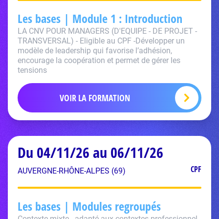
Les bases | Module 1 : Introduction
LA CNV POUR MANAGERS (D'EQUIPE - DE PROJET -
TRANSVERSAL) - Eligible au CPF -Développer un
modèle de leadership qui favorise l’adhésion,
encourage la coopération et permet de gérer les
tensions
VOIR LA FORMATION
Du 04/11/26 au 06/11/26
CPF
AUVERGNE-RHÔNE-ALPES (69)
Les bases | Modules regroupés
Contexte mixte - adapté aux contextes professionnel