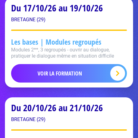
Du 17/10/26 au 19/10/26
BRETAGNE (29)
Les bases | Modules regroupés
Modules 2**, 3 regroupés - ouvrir au dialogue,
pratiquer le dialogue même en situation difficile
VOIR LA FORMATION
Du 20/10/26 au 21/10/26
BRETAGNE (29)