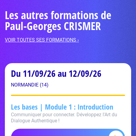
Les autres formations de
Paul-Georges CRISMER
VOIR TOUTES SES FORMATIONS ›
Du 11/09/26 au 12/09/26
NORMANDIE (14)
Les bases | Module 1 : Introduction
Communiquer pour connecter. Développez l'Art du
Dialogue Authentique !