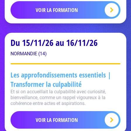
VOIR LA FORMATION
Du 15/11/26 au 16/11/26
NORMANDIE (14)
Les approfondissements essentiels |
Transformer la culpabilité
Et si on accueillait la culpabilité avec curiosité,
bienveillance, comme un rappel vigoureux à la
cohérence entre actes et aspirations.
VOIR LA FORMATION