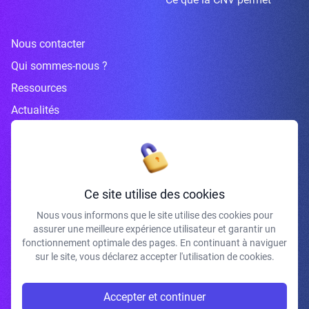
Nous contacter
Qui sommes-nous ?
Ressources
Actualités
Inscrivez-vous à la newsletter
Ce site utilise des cookies
Nous vous informons que le site utilise des cookies pour
assurer une meilleure expérience utilisateur et garantir un
J'accepte de recevoir vos e-mails et confirme avoir pris connaissance de
fonctionnement optimale des pages. En continuant à naviguer
votre politique de confidentialité et mentions légales.
sur le site, vous déclarez accepter l'utilisation de cookies.
S'INSCRIRE
Accepter et continuer