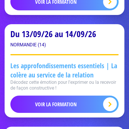
VOIR LA FORMATION
Du 13/09/26 au 14/09/26
NORMANDIE (14)
Les approfondissements essentiels | La
colère au service de la relation
Décodez cette émotion pour l'exprimer ou la recevoir
de façon constructive !
VOIR LA FORMATION