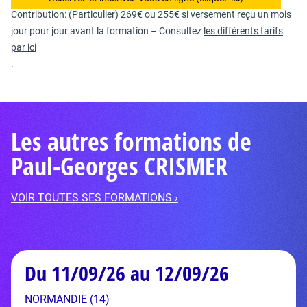
Contribution: (Particulier) 269€ ou 255€ si versement reçu un mois
jour pour jour avant la formation – Consultez
les différents tarifs
par ici
.
Les autres formations de
Paul-Georges CRISMER
VOIR TOUTES SES FORMATIONS ›
Du 11/09/26 au 12/09/26
NORMANDIE (14)