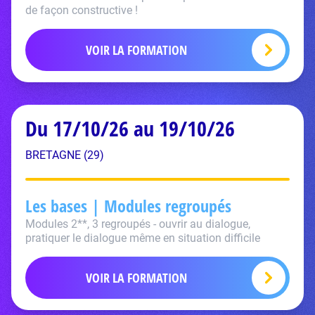
de façon constructive !
VOIR LA FORMATION
Du 17/10/26 au 19/10/26
BRETAGNE (29)
Les bases | Modules regroupés
Modules 2**, 3 regroupés - ouvrir au dialogue,
pratiquer le dialogue même en situation difficile
VOIR LA FORMATION