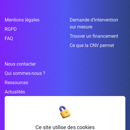
Mentions légales
Demande d’intervention
sur mesure
RGPD
Trouver un financement
FAQ
Ce que la CNV permet
Nous contacter
Qui sommes-nous ?
Ressources
Actualités
Inscrivez-vous à la newsletter
Ce site utilise des cookies