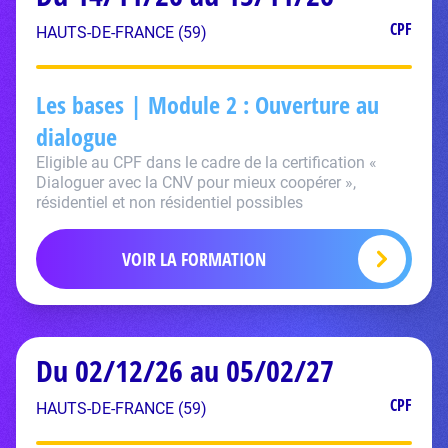
CPF
HAUTS-DE-FRANCE (59)
Les bases | Module 2 : Ouverture au
dialogue
Eligible au CPF dans le cadre de la certification «
Dialoguer avec la CNV pour mieux coopérer »,
résidentiel et non résidentiel possibles
VOIR LA FORMATION
Du 02/12/26 au 05/02/27
CPF
HAUTS-DE-FRANCE (59)