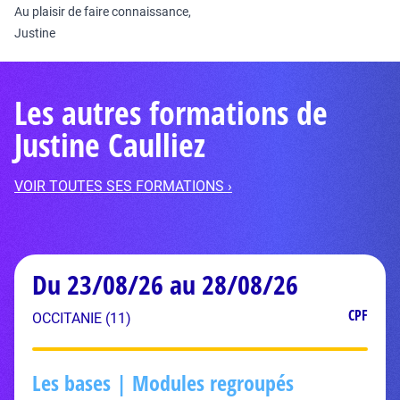
Au plaisir de faire connaissance,
Justine
Les autres formations de
Justine Caulliez
VOIR TOUTES SES FORMATIONS ›
Du 23/08/26 au 28/08/26
CPF
OCCITANIE (11)
Les bases | Modules regroupés