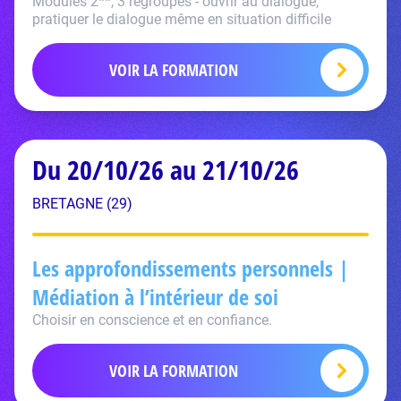
Modules 2**, 3 regroupés - ouvrir au dialogue,
pratiquer le dialogue même en situation difficile
VOIR LA FORMATION
Du 20/10/26 au 21/10/26
BRETAGNE (29)
Les approfondissements personnels |
Médiation à l’intérieur de soi
Choisir en conscience et en confiance.
VOIR LA FORMATION