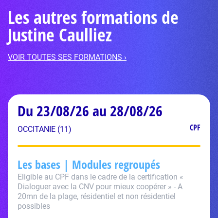
Les autres formations de
Justine Caulliez
VOIR TOUTES SES FORMATIONS ›
Du 23/08/26 au 28/08/26
CPF
OCCITANIE (11)
Les bases | Modules regroupés
Eligible au CPF dans le cadre de la certification «
Dialoguer avec la CNV pour mieux coopérer » - A
20mn de la plage, résidentiel et non résidentiel
possibles