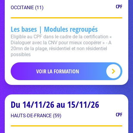
CPF
OCCITANIE (11)
Les bases | Modules regroupés
Eligible au CPF dans le cadre de la certification «
Dialoguer avec la CNV pour mieux coopérer » - A
20mn de la plage, résidentiel et non résidentiel
possibles
VOIR LA FORMATION
Du 14/11/26 au 15/11/26
CPF
HAUTS-DE-FRANCE (59)