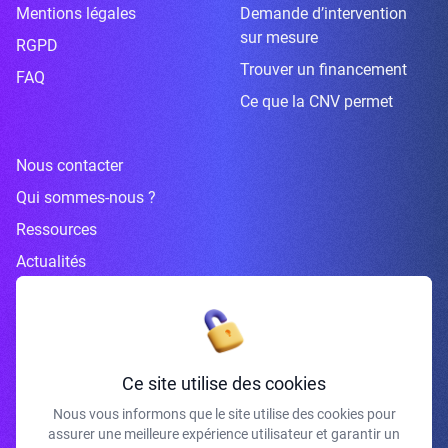
Mentions légales
Demande d’intervention
sur mesure
RGPD
Trouver un financement
FAQ
Ce que la CNV permet
Nous contacter
Qui sommes-nous ?
Ressources
Actualités
Inscrivez-vous à la newsletter
Ce site utilise des cookies
Nous vous informons que le site utilise des cookies pour
assurer une meilleure expérience utilisateur et garantir un