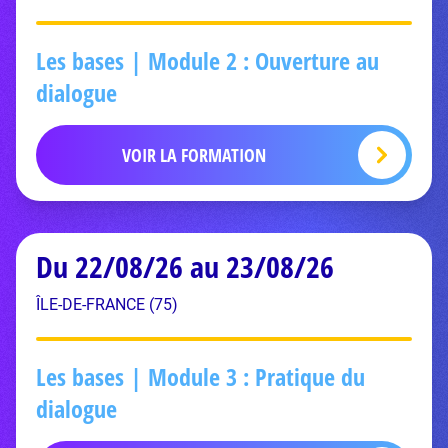
Les bases | Module 2 : Ouverture au
dialogue
VOIR LA FORMATION
Du 22/08/26 au 23/08/26
ÎLE-DE-FRANCE (75)
Les bases | Module 3 : Pratique du
dialogue