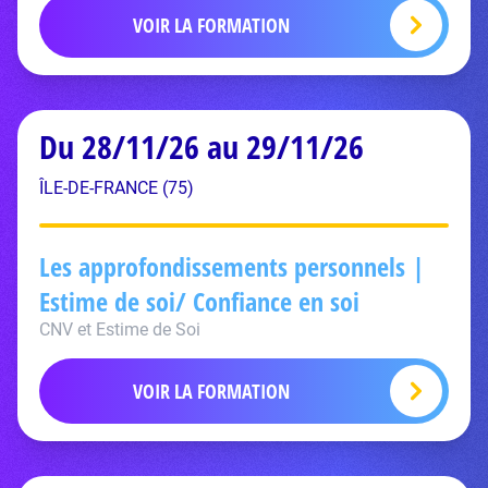
VOIR LA FORMATION
Du 28/11/26 au 29/11/26
ÎLE-DE-FRANCE (75)
Les approfondissements personnels |
Estime de soi/ Confiance en soi
CNV et Estime de Soi
VOIR LA FORMATION