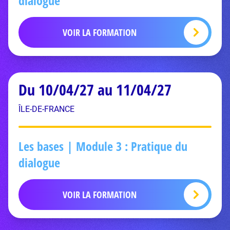
dialogue
VOIR LA FORMATION
Du 10/04/27 au 11/04/27
ÎLE-DE-FRANCE
Les bases | Module 3 : Pratique du
dialogue
VOIR LA FORMATION