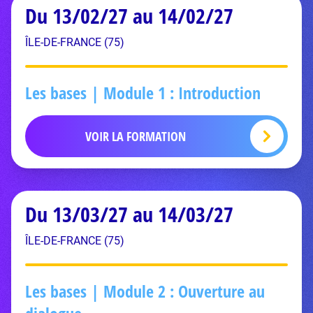
Du 13/02/27 au 14/02/27
ÎLE-DE-FRANCE (75)
Les bases | Module 1 : Introduction
VOIR LA FORMATION
Du 13/03/27 au 14/03/27
ÎLE-DE-FRANCE (75)
Les bases | Module 2 : Ouverture au