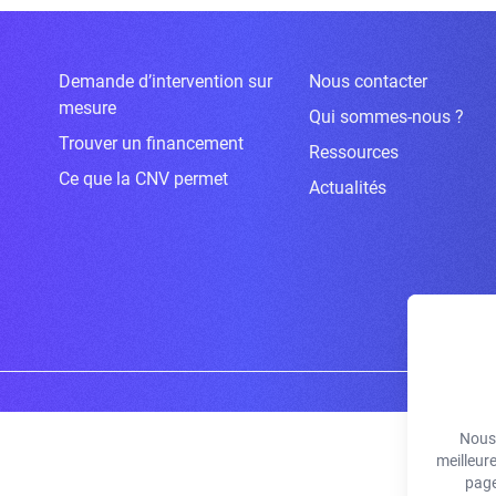
Demande d’intervention sur
Nous contacter
mesure
Qui sommes-nous ?
Trouver un financement
Ressources
Ce que la CNV permet
Actualités
Nous 
meilleur
page