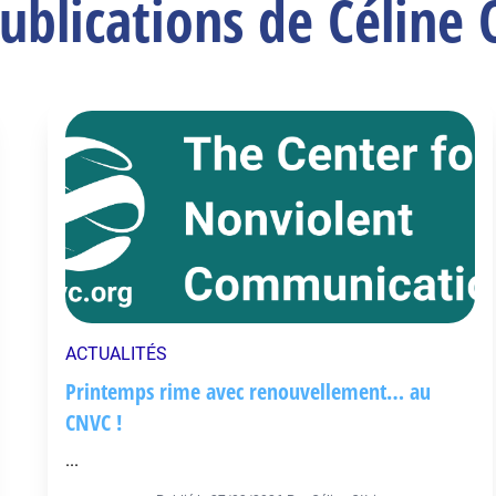
ublications de Céline 
ACTUALITÉS
Printemps rime avec renouvellement… au
CNVC !
...