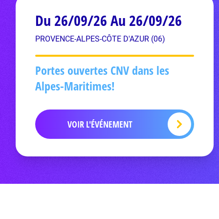
Du 26/09/26 Au 26/09/26
PROVENCE-ALPES-CÔTE D'AZUR (06)
Portes ouvertes CNV dans les
Alpes-Maritimes!
VOIR L'ÉVÉNEMENT