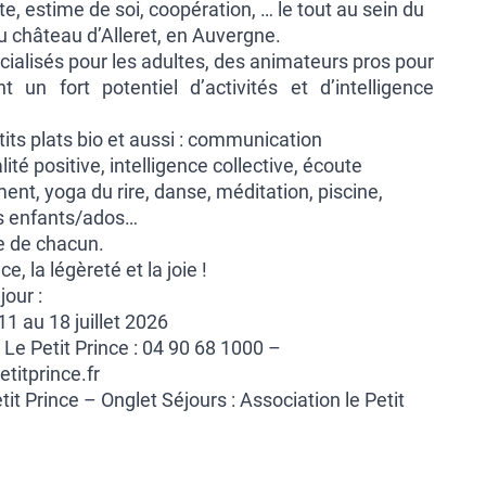
e, estime de soi, coopération, … le tout au sein du
u château d’Alleret, en Auvergne.
ialisés pour les adultes, des animateurs pros pour
nt un fort potentiel d’activités et d’intelligence
its plats bio et aussi : communication
lité positive, intelligence collective, écoute
t, yoga du rire, danse, méditation, piscine,
és enfants/ados…
e de chacun.
e, la légèreté et la joie !
our :
1 au 18 juillet 2026
 Le Petit Prince : 04 90 68 1000 –
titprince.fr
tit Prince
– Onglet Séjours :
Association le Petit