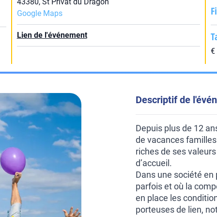
43380, St Privat du Dragon
F
Google Maps
T
Lien de l'événement
€
Descriptif de l'év
Depuis plus de 12 ans
de vacances familles 
riches de ses valeurs
d’accueil.
Dans une société en p
parfois et où la compé
en place les conditi
porteuses de lien, n