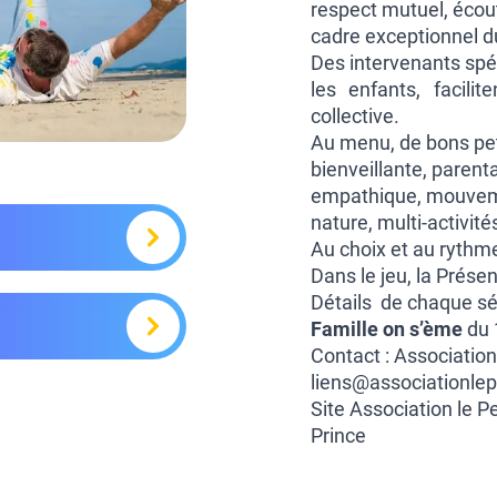
respect mutuel, écout
cadre exceptionnel d
Des intervenants spéc
les enfants, facilite
collective.
Au menu, de bons pet
bienveillante, parenta
empathique, mouvemen
nature, multi-activit
Au choix et au rythm
Dans le jeu, la Présenc
Détails de chaque séj
Famille on s’ème
du 1
Contact : Association
liens@associationlepe
Site
Association le Pe
Prince