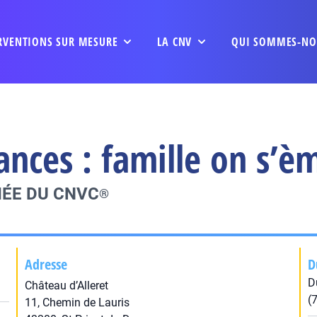
RVENTIONS SUR MESURE
LA CNV
QUI SOMMES-NO
ances : famille on s’è
IÉE DU CNVC
®
Adresse
D
D
Château d’Alleret
(
11, Chemin de Lauris