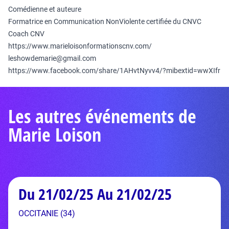
Comédienne et auteure
Formatrice en Communication NonViolente certifiée du CNVC
Coach CNV
https://www.marieloisonformationscnv.com/
l
eshowdemarie@gmail.com
https://www.facebook.com/share/1AHvtNyvv4/?mibextid=wwXIfr
Les autres événements de
Marie Loison
Du 21/02/25 Au 21/02/25
OCCITANIE (34)