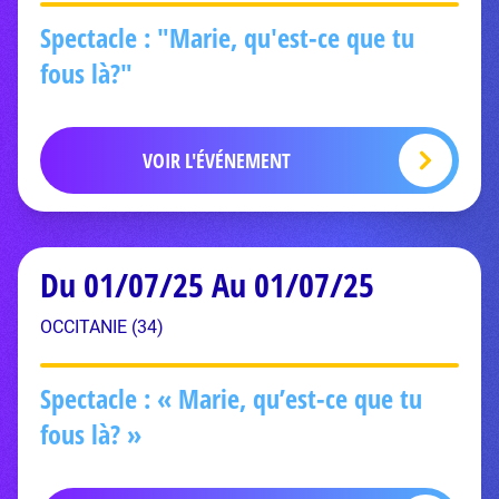
Spectacle : "Marie, qu'est-ce que tu
fous là?"
VOIR L'ÉVÉNEMENT
Du 01/07/25 Au 01/07/25
OCCITANIE (34)
Spectacle : « Marie, qu’est-ce que tu
fous là? »