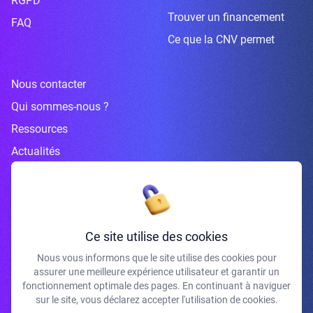
RGPD
Trouver un financement
FAQ
Ce que la CNV permet
Nous contacter
Qui sommes-nous ?
Ressources
Actualités
Inscrivez-vous à la newsletter
Ce site utilise des cookies
Nous vous informons que le site utilise des cookies pour
assurer une meilleure expérience utilisateur et garantir un
fonctionnement optimale des pages. En continuant à naviguer
J'accepte de recevoir vos e-mails et confirme avoir pris connaissance de
votre politique de confidentialité et mentions légales.
sur le site, vous déclarez accepter l'utilisation de cookies.