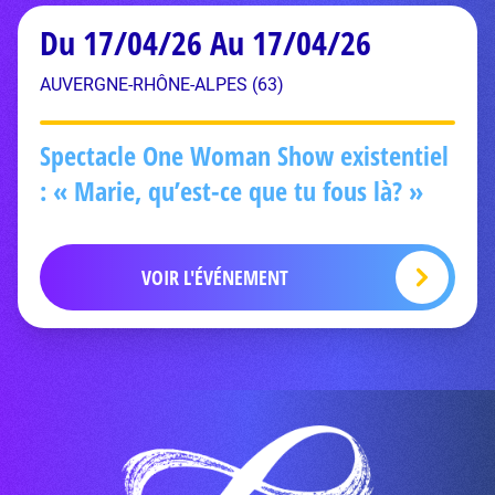
Du 17/04/26 Au 17/04/26
AUVERGNE-RHÔNE-ALPES (63)
Spectacle One Woman Show existentiel
: « Marie, qu’est-ce que tu fous là? »
VOIR L'ÉVÉNEMENT