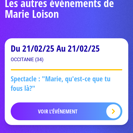
Les autres événements de
Marie Loison
Du 21/02/25 Au 21/02/25
OCCITANIE (34)
Spectacle : "Marie, qu'est-ce que tu
fous là?"
VOIR L'ÉVÉNEMENT