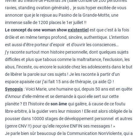
février au théâtre de Pézenas 34 (salle comble de 200 personnes
ravies, standing ovation générale) , je suis hyper excitée de vous
annoncer que je le rejoue au Pasino de la Grande-Motte, une
immense salle de 1200 places le 1er juillet !!
Le concept du one woman show
existentiel
est que c’est à la fois
drôle et en même temps profond, sincère, authentique. L’intention
est aussi d’être porteur d’espoir et d’ouvrir les consciences…
j’y raconte surtout mon histoire personnelle, dont quelques sujets
difficiles et plus que tabous comme la maltraitance, l’exclusion, les
abus, l’inceste, ou encore le suicide chez les adolescents dans le but
de libérer la parole sur ces sujets ! Je les raconte à partir d’un
espace apaisée car j’ai fait 15 ans de thérapie, ça aide 😉 !
Synopsis
: Voici Marie, une humaine qui, depuis 50 ans est en quête
d’Amour d’elle-même et se demande à quoi elle sert sur cette
planète ? Et l’histoire de
son âme
qui galère, à cause de ce foutu
libre-arbitre, à la guider vers leur mission ! Elle est alors obligée de la
pousser dans 10000 stages de développement personnel et autres
(genre CNV !!) pour qu’elle reçoive ENFIN ses messages ! »
Je parle bien sûr beaucoup de la Communication NonViolente, qui a