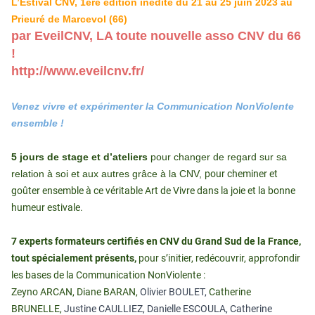
L’Estival CNV, 1ère édition inédite du 21 au 25 juin 2023 au
Prieuré de Marcevol (66)
par EveilCNV, LA toute nouvelle asso CNV du 66
!
http://www.eveilcnv.fr/
Venez vivre et expérimenter la Communication NonViolente
ensemble !
5 jours de stage et d’ateliers
pour changer de regard sur sa
relation à soi et aux autres grâce à la CNV,
pour cheminer et
goûter ensemble à ce véritable Art de Vivre dans la joie et la bonne
humeur estivale.
7 experts formateurs certifiés en CNV du Grand Sud de la France,
tout spécialement présents,
pour s’initier, redécouvrir, approfondir
les bases de la Communication NonViolente :
Zeyno ARCAN, Diane BARAN,
Olivier BOULET,
Catherine
BRUNELLE,
Justine CAULLIEZ, Danielle ESCOULA, Catherine