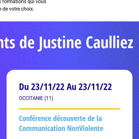
es formations qui vous
e de votre choix.
s de Justine Caulliez
Du 23/11/22 Au 23/11/22
OCCITANIE (11)
Conférence découverte de la
Communication NonViolente