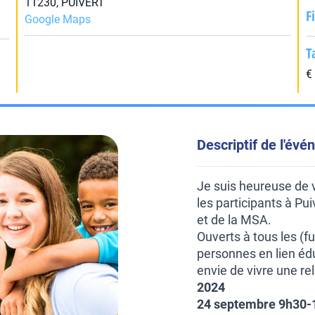
11230, PUIVERT
F
Google Maps
T
€
Descriptif de l'év
Je suis heureuse de v
les participants à Pu
et de la MSA.
Ouverts à tous les (f
personnes en lien édu
envie de vivre une re
2024
24 septembre 9h30-12