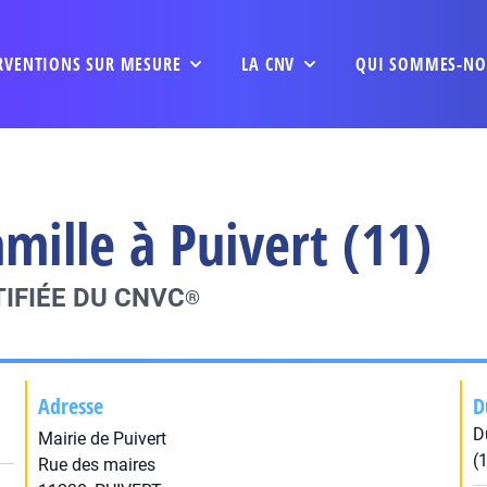
RVENTIONS SUR MESURE
LA CNV
QUI SOMMES-NO
amille à Puivert (11)
IFIÉE DU CNVC
®
Adresse
D
D
Mairie de Puivert
(
Rue des maires