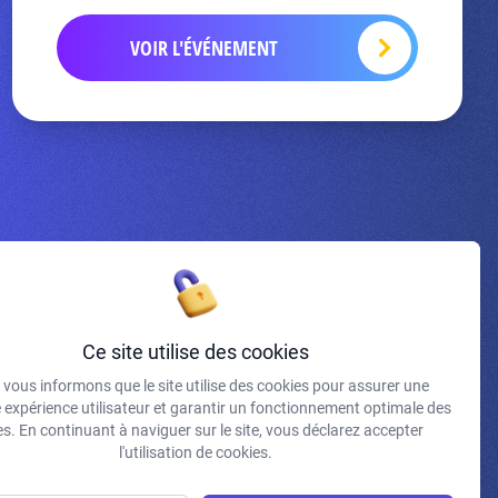
VOIR L'ÉVÉNEMENT
Inscrivez-vous à la newsletter
Ce site utilise des cookies
vous informons que le site utilise des cookies pour assurer une
J'accepte de recevoir vos e-mails et confirme avoir pris
e expérience utilisateur et garantir un fonctionnement optimale des
connaissance de votre politique de confidentialité et
s. En continuant à naviguer sur le site, vous déclarez accepter
mentions légales.
l'utilisation de cookies.
S'INSCRIRE