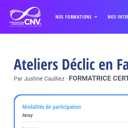
NOS FORMATIONS
NOS INTE
Ateliers Déclic en F
FORMATRICE CERT
Par
Justine Caulliez
·
Modalités de participation
Array