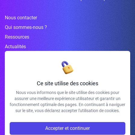
Nous contacter
Qui sommes-nous ?
Ressources
Actualités
Inscrivez-vous à la newsletter
Ce site utilise des cookies
Nous vous informons que le site utilise des cookies pour
assurer une meilleure expérience utilisateur et garantir un
J'accepte de recevoir vos e-mails et confirme avoir pris connaissance de
fonctionnement optimale des pages. En continuant à naviguer
votre politique de confidentialité et mentions légales.
sur le site, vous déclarez accepter l'utilisation de cookies.
S'INSCRIRE
Accepter et continuer