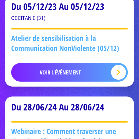
Du 05/12/23 Au 05/12/23
OCCITANIE (31)
Atelier de sensibilisation à la
Communication NonViolente (05/12)
VOIR L'ÉVÉNEMENT
Du 28/06/24 Au 28/06/24
Webinaire : Comment traverser une