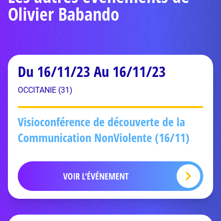
Olivier Babando
Du 16/11/23 Au 16/11/23
OCCITANIE (31)
Visioconférence de découverte de la
Communication NonViolente (16/11)
VOIR L'ÉVÉNEMENT