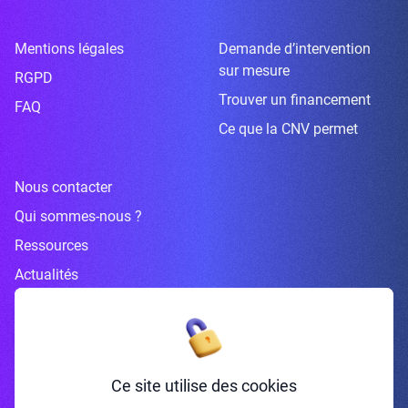
Mentions légales
Demande d’intervention
sur mesure
RGPD
Trouver un financement
FAQ
Ce que la CNV permet
Nous contacter
Qui sommes-nous ?
Ressources
Actualités
Inscrivez-vous à la newsletter
Ce site utilise des cookies