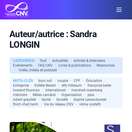
Auteur/autrice :
Sandra
LONGIN
CATEGORIES:
Tout
·
Actualités
·
Articles & interviews
·
Evénements
·
FAQ CNV
·
Livres & publications
·
Ressources
·
Vidéo, média et podcast
MOTS-CLÉS:
burn out
·
couple
·
CPF
·
Éducation
·
Entreprise
·
Estelle Bessin
·
etty hillesum
·
françoise keller
·
howard thurman
·
International
·
marshall rosenberg
·
mémoire
·
Milieu carcéral
·
Organisation
·
paix
·
robert greuillet
·
Santé
·
Société
·
Sophie Lewandowski
·
thich nhat hanh
·
Vie du réseau CNV
·
vilma costetti