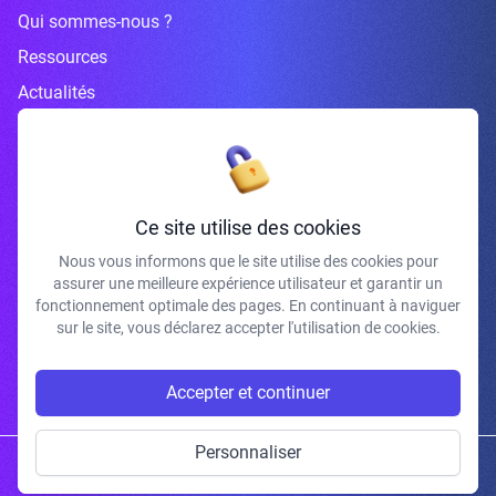
Qui sommes-nous ?
Ressources
Actualités
Inscrivez-vous à la newsletter
Ce site utilise des cookies
Nous vous informons que le site utilise des cookies pour
assurer une meilleure expérience utilisateur et garantir un
J'accepte de recevoir vos e-mails et confirme avoir pris connaissance de
fonctionnement optimale des pages. En continuant à naviguer
votre politique de confidentialité et mentions légales.
sur le site, vous déclarez accepter l'utilisation de cookies.
S'INSCRIRE
Accepter et continuer
Personnaliser
Copyright © 2026 | Gum Studio. Tous droits réservés.