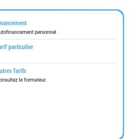
inancement
utofinancement personnel
arif particulier
utres Tarifs
onsultez le formateur.