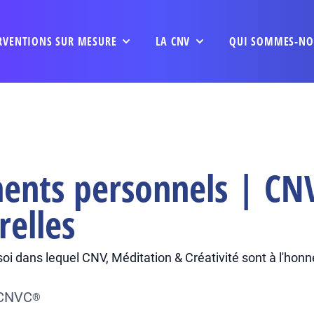
RVENTIONS SUR MESURE
LA CNV
QUI SOMMES-NO
ents personnels | CNV
relles
 dans lequel CNV, Méditation & Créativité sont à l'honne
 CNVC
®