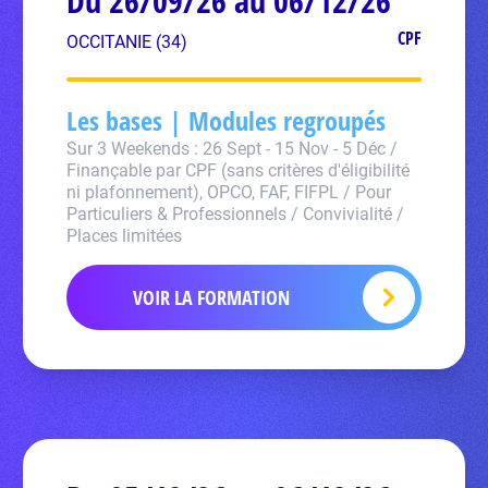
Du 26/09/26 au 06/12/26
CPF
OCCITANIE (34)
Les bases | Modules regroupés
Sur 3 Weekends : 26 Sept - 15 Nov - 5 Déc /
Finançable par CPF (sans critères d'éligibilité
ni plafonnement), OPCO, FAF, FIFPL / Pour
Particuliers & Professionnels / Convivialité /
Places limitées
VOIR LA FORMATION