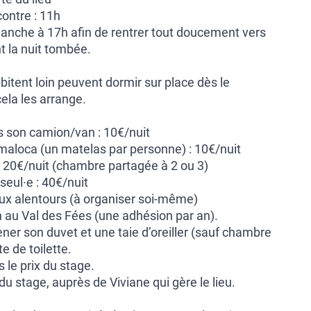
ontre : 11h
manche à 17h afin de rentrer tout doucement vers
 la nuit tombée.
itent loin peuvent dormir sur place dès le
 cela les arrange.
 son camion/van : 10€/nuit
 maloca (un matelas par personne) : 10€/nuit
 20€/nuit (chambre partagée à 2 ou 3)
eul·e : 40€/nuit
aux alentours (à organiser soi-même)
n au Val des Fées (une adhésion par an).
er son duvet et une taie d’oreiller (sauf chambre
te de toilette.
 le prix du stage.
u stage, auprès de Viviane qui gère le lieu.