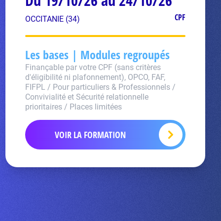
Du 19/10/26 au 24/10/26
CPF
OCCITANIE (34)
Les bases | Modules regroupés
Finançable par votre CPF (sans critères
d'éligibilité ni plafonnement), OPCO, FAF,
FIFPL / Pour particuliers & Professionnels /
Convivialité et Sécurité relationnelle
prioritaires / Places limitées
VOIR LA FORMATION