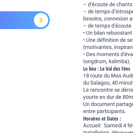
– d’écoute de chants 
– de temps d’introsp
besoins, connexion a
– de temps d’écoute 
• Un bilan reboostan
• Une définition de se
(motivantes, inspirant
• Des moments d’évas
tongdrum, kalimba).
Le lieu :
Le Val des Fées
18 route du Mas Audra
du Salagou, 40 minut
Le rencontre se déro
yourte en dur de 80m
Un document partagé 
entre participants.
Horaires et Dates :
Accueil : Samedi 4 fé
Installation, découver