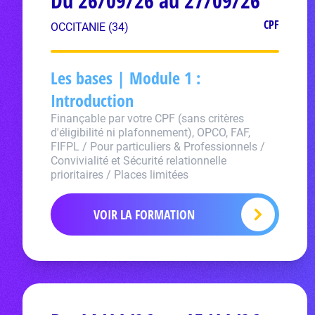
Du 26/09/26 au 27/09/26
CPF
OCCITANIE (34)
Les bases | Module 1 :
Introduction
Finançable par votre CPF (sans critères
d'éligibilité ni plafonnement), OPCO, FAF,
FIFPL / Pour particuliers & Professionnels /
Convivialité et Sécurité relationnelle
prioritaires / Places limitées
VOIR LA FORMATION