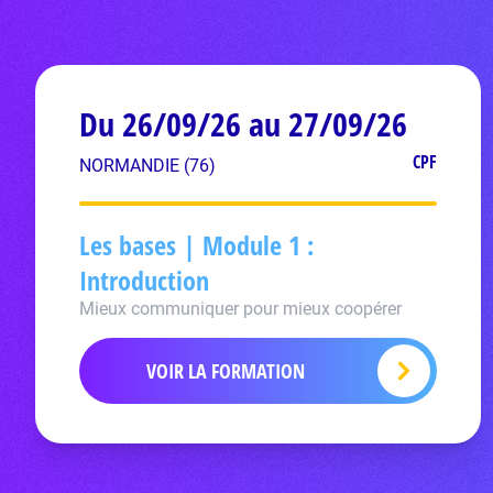
Du 26/09/26 au 27/09/26
CPF
NORMANDIE (76)
Les bases | Module 1 :
Introduction
Mieux communiquer pour mieux coopérer
VOIR LA FORMATION