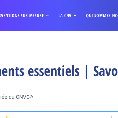
RVENTIONS SUR MESURE
LA CNV
QUI SOMMES-NO
nts essentiels | Savo
ifiée du CNVC
®