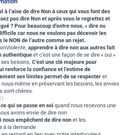
rmation
 à l’aise de dire Non à ceux qui vous font des
ez pas dire Non et après vous le regrettez et
igué ? Pour beaucoup d’entre nous, « dire ou
ifficile car nous ne voulons pas décevoir les
s le NON de l’autre comme un rejet.
onViolente,
apprendre à dire non aux autres fait
on authentique
et c’est une façon de se dire « oui »
e ses besoins.
C’est une clé majeure pour
qui renforce la confiance et
l’estime de
rement ses limites permet de se respecter
et
c nous-même en préservant les besoins, les envies
us sont chères.
 :
r ce qui se passe en soi
quand nous recevons une
ous avons envie de dire non
ui nous empêchent de dire non
et les
és à la demande
 en restant en lien avec notre interlocuteur