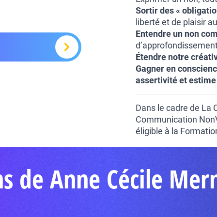
Sortir des « obligati
liberté et de plaisir a
Entendre un non com
d’approfondissement 
Étendre notre créativ
Gagner en conscience 
assertivité et estime
Dans le cadre de La
Communication NonVio
éligible à la Formati
ns de Anne Cécile Mer