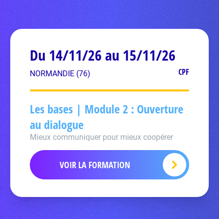
Du 14/11/26 au 15/11/26
CPF
NORMANDIE (76)
Les bases | Module 2 : Ouverture
au dialogue
Mieux communiquer pour mieux coopérer
VOIR LA FORMATION