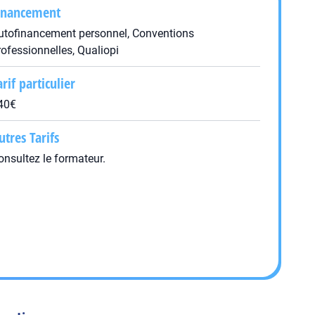
inancement
utofinancement personnel, Conventions
rofessionnelles, Qualiopi
arif particulier
40€
utres Tarifs
onsultez le formateur.