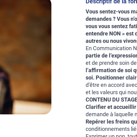
Descriptif de la fo
Vous sentez-vous mal
demandes ? Vous n’os
vous vous sentez fat
entendre NON » est d
autres ou nous vivon
En Communication N
partie de
l’expressi
et de prendre soin d
l’affirmation de soi 
soi.
Positionner clai
d’être en accord ave
et les valeurs qui no
CONTENU DU STAGE
Clarifier et accueilli
demande à laquelle n
Repérer les freins q
conditionnements li
Exprimer un non, tout