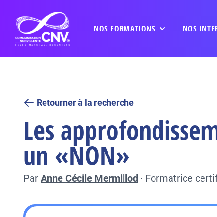
NOS FORMATIONS
NOS INTE
Retourner à la recherche
Les approfondisseme
un «NON»
Par
Anne Cécile Mermillod
·
Formatrice cert