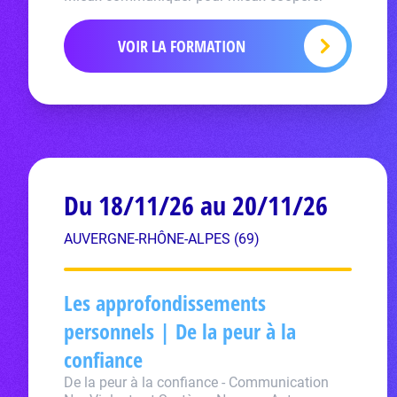
VOIR LA FORMATION
Du 18/11/26 au 20/11/26
AUVERGNE-RHÔNE-ALPES (69)
Les approfondissements
personnels | De la peur à la
confiance
De la peur à la confiance - Communication