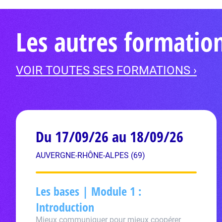
Les autres formati
VOIR TOUTES SES FORMATIONS ›
Du 17/09/26 au 18/09/26
AUVERGNE-RHÔNE-ALPES (69)
Les bases | Module 1 :
Introduction
Mieux communiquer pour mieux coopérer