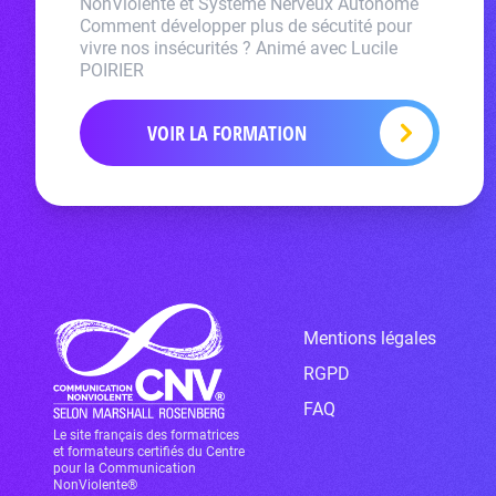
NonViolente et Système Nerveux Autonome
Comment développer plus de sécutité pour
vivre nos insécurités ? Animé avec Lucile
POIRIER
VOIR LA FORMATION
Mentions légales
RGPD
FAQ
Le site français des formatrices
et formateurs certifiés du Centre
pour la Communication
NonViolente®