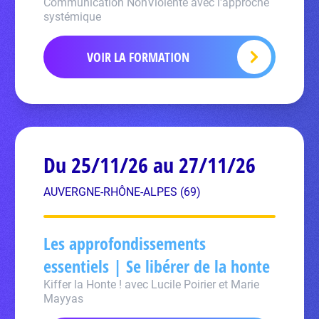
Communication NonViolente avec l'approche
systémique
VOIR LA FORMATION
Du 25/11/26 au 27/11/26
AUVERGNE-RHÔNE-ALPES (69)
Les approfondissements
essentiels | Se libérer de la honte
Kiffer la Honte ! avec Lucile Poirier et Marie
Mayyas