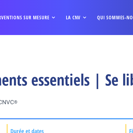
RVENTIONS SUR MESURE
LA CNV
QUI SOMMES-NO
nts essentiels | Se li
u CNVC
®
Durée et dates
F