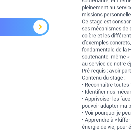
soutenante, et même 
pleinement au servic
missions personnelle
Ce stage est consacr
ses mécanismes de déf
colère et les différe
d’exemples concrets,
fondamentale de la H
soutenante, même « e
au service de notre 
Pré-requis : avoir pa
Contenu du stage :
• Reconnaître toutes
• Identifier nos méc
• Apprivoiser les fac
pouvoir adapter ma 
• Voir pourquoi je pe
• Apprendre à « kiffe
énergie de vie, pour e