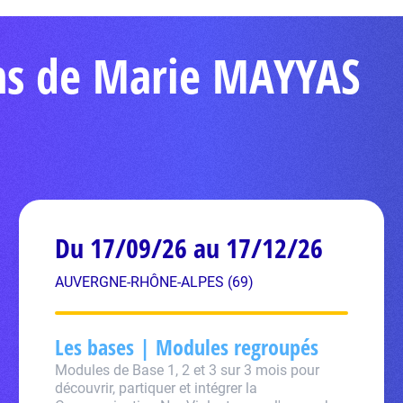
ons de Marie MAYYAS
Du 17/09/26 au 17/12/26
AUVERGNE-RHÔNE-ALPES (69)
Les bases | Modules regroupés
Modules de Base 1, 2 et 3 sur 3 mois pour
découvrir, partiquer et intégrer la