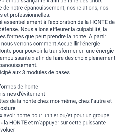
« empuissançante » afin de faire des choix
e de notre épanouissement, nos relations, nos
s et professionnelles.
é essentiellement à l’exploration de la HONTE de
ense. Nous allons effleurer la culpabilité, la
ntes formes que peut prendre la honte. A partir
 nous verrons comment Accueillir l’énergie
onte pour pouvoir la transformer en une énergie
mpuissante » afin de faire des choix pleinement
épanouissement.
rticipé aux 3 modules de bases
 formes de honte
anismes d’évitement
ettes de la honte chez moi-même, chez l’autre et
posture
ux avoir honte pour un tier ou/et pour un groupe
r » la HONTE et m’appuyer sur cette puissante
́voluer