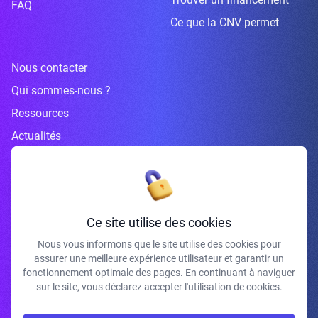
FAQ
Ce que la CNV permet
Nous contacter
Qui sommes-nous ?
Ressources
Actualités
Inscrivez-vous à la newsletter
Ce site utilise des cookies
Nous vous informons que le site utilise des cookies pour
assurer une meilleure expérience utilisateur et garantir un
J'accepte de recevoir vos e-mails et confirme avoir pris connaissance de
fonctionnement optimale des pages. En continuant à naviguer
votre politique de confidentialité et mentions légales.
sur le site, vous déclarez accepter l'utilisation de cookies.