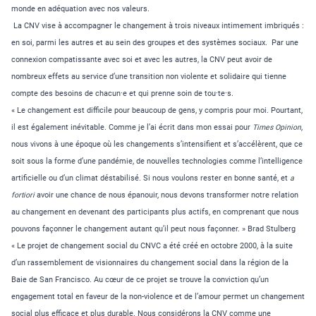
monde en adéquation avec nos valeurs.
La CNV vise à accompagner le changement à trois niveaux intimement imbriqués :
en soi, parmi les autres et au sein des groupes et des systèmes sociaux. Par une
connexion compatissante avec soi et avec les autres, la CNV peut avoir de
nombreux effets au service d’une transition non violente et solidaire qui tienne
compte des besoins de chacun·e et qui prenne soin de tou·te·s.
« Le changement est difficile pour beaucoup de gens, y compris pour moi. Pourtant,
il est également inévitable. Comme je l’ai écrit dans mon essai pour
Times Opinion
,
nous vivons à une époque où les changements s’intensifient et s’accélèrent, que ce
soit sous la forme d’une pandémie, de nouvelles technologies comme l’intelligence
artificielle ou d’un climat déstabilisé. Si nous voulons rester en bonne santé, et
a
fortiori
avoir une chance de nous épanouir, nous devons transformer notre relation
au changement en devenant des participants plus actifs, en comprenant que nous
pouvons façonner le changement autant qu’il peut nous façonner. »
Brad Stulberg
« Le projet de changement social du CNVC a été créé en octobre 2000, à la suite
d’un rassemblement de visionnaires du changement social dans la région de la
Baie de San Francisco. Au cœur de ce projet se trouve la conviction qu’un
engagement total en faveur de la non-violence et de l’amour permet un changement
social plus efficace et plus durable. Nous considérons la CNV comme une