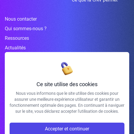
Nous contacter
Qui sommes-nous ?
Ressources
Actualités
Inscrivez-vous à la newsletter
Ce site utilise des cookies
Nous vous informons que le site utilise des cookies pour
assurer une meilleure expérience utilisateur et garantir un
J'accepte de recevoir vos e-mails et confirme avoir pris connaissance de
fonctionnement optimale des pages. En continuant à naviguer
votre politique de confidentialité et mentions légales.
sur le site, vous déclarez accepter l'utilisation de cookies.
S'INSCRIRE
Accepter et continuer