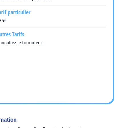
arif particulier
35€
utres Tarifs
onsultez le formateur.
rmation