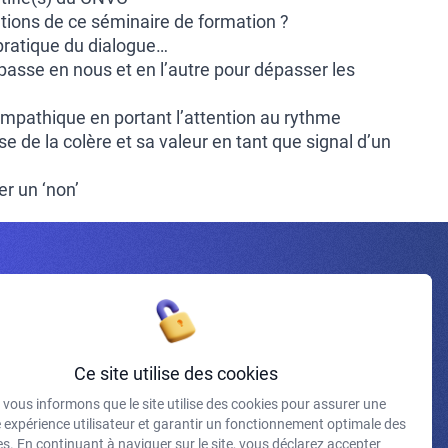
ntions de ce séminaire de formation ?
pratique du dialogue…
e passe en nous et en l’autre pour dépasser les
empathique en portant l’attention au rythme
 de la colère et sa valeur en tant que signal d’un
r un ‘non’
Inscrivez-vous à la newsletter
Ce site utilise des cookies
vous informons que le site utilise des cookies pour assurer une
J'accepte de recevoir vos e-mails et confirme avoir pris
e expérience utilisateur et garantir un fonctionnement optimale des
connaissance de votre politique de confidentialité et
s. En continuant à naviguer sur le site, vous déclarez accepter
mentions légales.