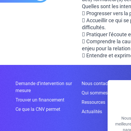
Quelles sont les inte
 Progresser vers la 
 Accueillir ce qui s
difficultés.
 Pratiquer l’écoute 
 Comprendre la cause
enjeu pour la relation
 Entendre et exprime
Demande d’intervention sur
Nous contacter
mesure
Qui sommes-nous ?
Trouver un financement
Ressources
Ce que la CNV permet
Actualités
Nous 
meilleur
page