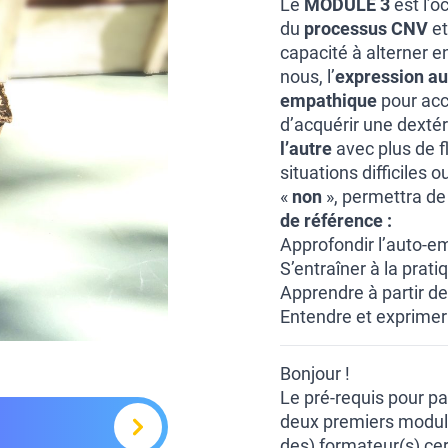
Le
MODULE 3
est l’o
du
processus CNV
et
capacité à alterner en
nous, l’
expression au
empathique
pour accu
d’acquérir une dextér
l’autre
avec plus de fl
situations difficiles
«
non
», permettra de
de référence :
Approfondir l’auto-e
S’entraîner à la prat
Apprendre à partir de
Entendre et exprimer
Bonjour !
Le pré-requis pour par
deux premiers module
des) formateur(s) cer