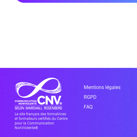
Mentions légales
RGPD
FAQ
Le site français des formatrices
et formateurs certifiés du Centre
pour la Communication
NonViolente®