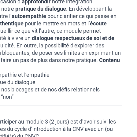
ccasion d’
approfondir
notre intégration
 notre
pratique du dialogue
. En développant la
tre l’
autoempathie
pour clarifier ce qui passe en
thentique
pour le mettre en mots et l’
écoute
eillir ce que vit l’autre, ce module permet
ité à vivre un
dialogue respectueux de soi et de
uidité. En outre, la possibilité d’explorer des
 ou bloquantes, de poser ses limites en exprimant un
 faire un pas de plus dans notre pratique.
Contenu
mpathie et l’empathie
ique du dialogue
 nos blocages et de nos défis relationnels
 “non”
ticiper au module 3 (2 jours) est d’avoir suivi les
s du cycle d’introduction à la CNV avec un (ou
tifié(s) du CNVC