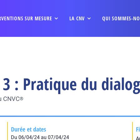
RVENTIONS SUR MESURE
LA CNV
QUI SOMMES-NO
3 : Pratique du dialo
du CNVC
®
Durée et dates
F
Du 06/04/24 au 07/04/24
A