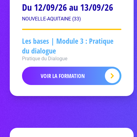
Du 12/09/26 au 13/09/26
NOUVELLE-AQUITAINE (33)
Les bases | Module 3 : Pratique
du dialogue
Pratique du Dialogue
VOIR LA FORMATION