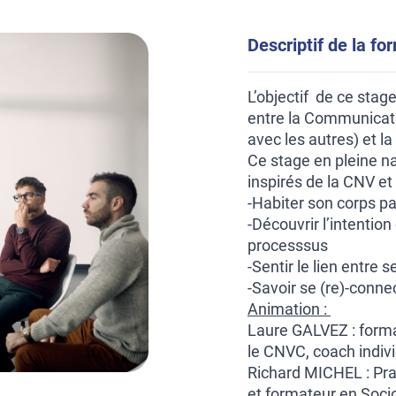
Descriptif de la fo
L’objectif de ce stag
entre la Communicati
avec les autres) et l
Ce stage en pleine na
inspirés de la CNV et
-Habiter son corps par
-Découvrir l’intenti
processsus
-Sentir le lien entre
-Savoir se (re)-connec
Animation :
Laure GALVEZ : forma
le CNVC, coach indivi
Richard MICHEL : Prat
et formateur en Soci