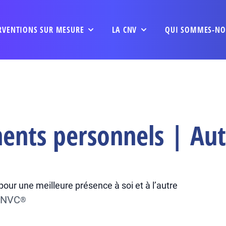
RVENTIONS SUR MESURE
LA CNV
QUI SOMMES-NO
ents personnels | Aut
our une meilleure présence à soi et à l’autre
 CNVC
®