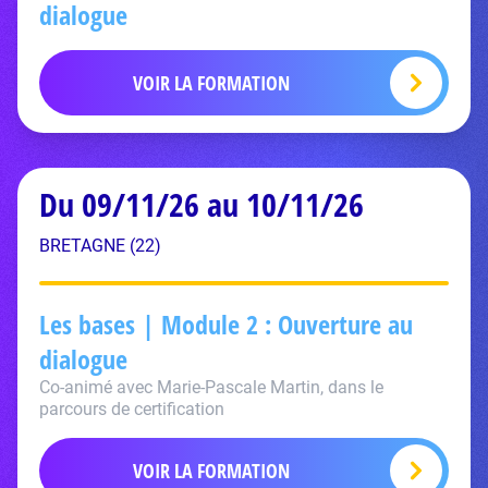
dialogue
VOIR LA FORMATION
Du 09/11/26 au 10/11/26
BRETAGNE (22)
Les bases | Module 2 : Ouverture au
dialogue
Co-animé avec Marie-Pascale Martin, dans le
parcours de certification
VOIR LA FORMATION