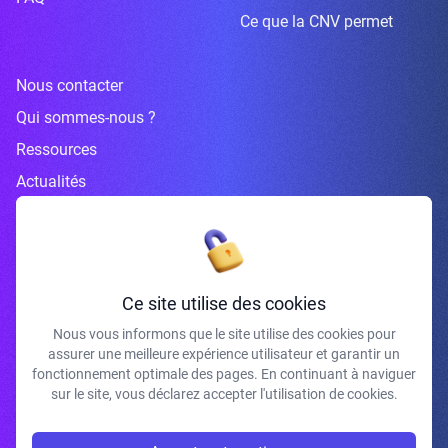
Ce que la CNV permet
Nous contacter
Qui sommes-nous ?
Ressources
Actualités
Inscrivez-vous à la newsletter
Ce site utilise des cookies
Nous vous informons que le site utilise des cookies pour
assurer une meilleure expérience utilisateur et garantir un
J'accepte de recevoir vos e-mails et confirme avoir pris connaissance de
fonctionnement optimale des pages. En continuant à naviguer
votre politique de confidentialité et mentions légales.
sur le site, vous déclarez accepter l'utilisation de cookies.
S'INSCRIRE