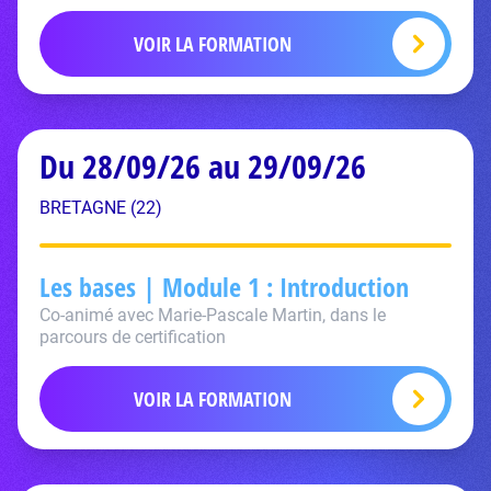
VOIR LA FORMATION
Du 28/09/26 au 29/09/26
BRETAGNE (22)
Les bases | Module 1 : Introduction
Co-animé avec Marie-Pascale Martin, dans le
parcours de certification
VOIR LA FORMATION