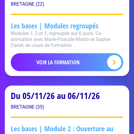
BRETAGNE (22)
Les bases | Modules regroupés
Modules 1, 2 et 3, regroupés sur 6 jours. Co-
animation avec Marie-Pascale Martin et Sophie
Danet, en cours de formation
VOIR LA FORMATION
Du 05/11/26 au 06/11/26
BRETAGNE (35)
Les bases | Module 2 : Ouverture au