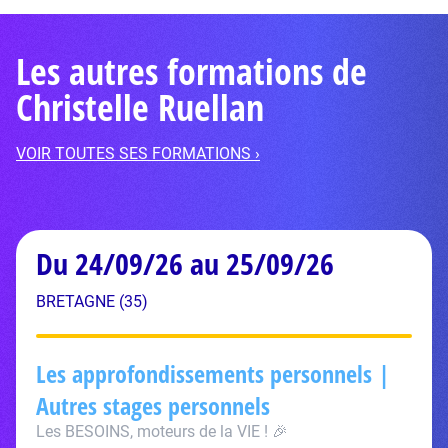
Les autres formations de
Christelle Ruellan
VOIR TOUTES SES FORMATIONS ›
Du 24/09/26 au 25/09/26
BRETAGNE (35)
Les approfondissements personnels |
Autres stages personnels
Les BESOINS, moteurs de la VIE ! 🎉