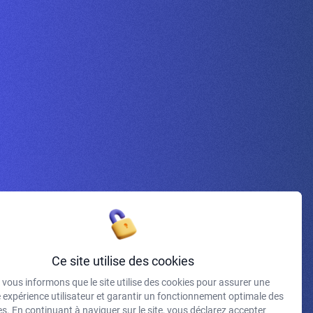
Inscrivez-vous à la newsletter
Ce site utilise des cookies
vous informons que le site utilise des cookies pour assurer une
J'accepte de recevoir vos e-mails et confirme avoir pris
e expérience utilisateur et garantir un fonctionnement optimale des
connaissance de votre politique de confidentialité et
s. En continuant à naviguer sur le site, vous déclarez accepter
mentions légales.