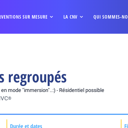
RVENTIONS SUR MESURE
LA CNV
QUI SOMMES-NO
s regroupés
 en mode "immersion"..:) - Résidentiel possible
CNVC
®
Durée et dates
F