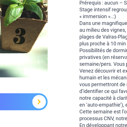
Prérequis : aucun – S
Stage intensif regro
« immersion »..:)
Dans une magnifique
au milieu des vignes,
plages de Valras-Plag
plus proche à 10 min 
Possibilités de dormi
privatives (en réserv
semaine/pers. Vous p
Venez découvrir et e
humain et les mécani
vous permettront de 
d’identifier ce qui f
notre capacité à clari
en ‘auto-empathie’), 
Cette semaine est l’o
processus CNV, notre
En développant notre 