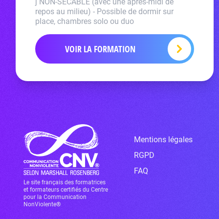
j NON-SECABLE (avec une après-midi de
repos au milieu) - Possible de dormir sur
place, chambres solo ou duo
VOIR LA FORMATION
Mentions légales
RGPD
FAQ
Le site français des formatrices
et formateurs certifiés du Centre
pour la Communication
NonViolente®