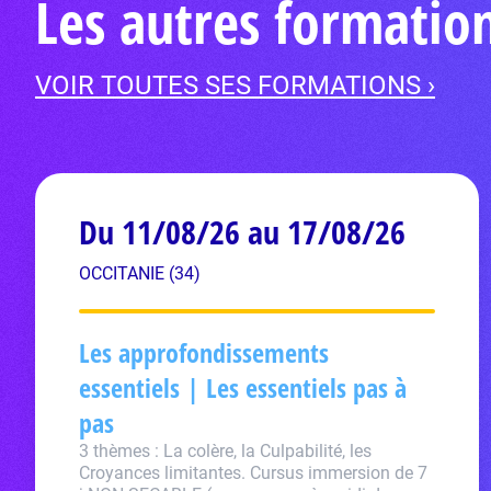
Les autres formatio
VOIR TOUTES SES FORMATIONS ›
Du 11/08/26 au 17/08/26
OCCITANIE (34)
Les approfondissements
essentiels | Les essentiels pas à
pas
3 thèmes : La colère, la Culpabilité, les
Croyances limitantes. Cursus immersion de 7