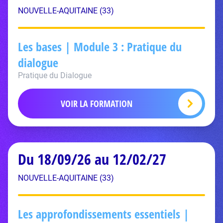
NOUVELLE-AQUITAINE (33)
Les bases | Module 3 : Pratique du
dialogue
Pratique du Dialogue
VOIR LA FORMATION
Du 18/09/26 au 12/02/27
NOUVELLE-AQUITAINE (33)
Les approfondissements essentiels |