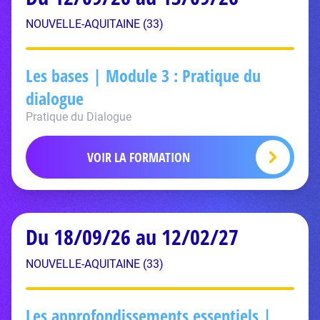
NOUVELLE-AQUITAINE (33)
Les bases | Module 3 : Pratique du
dialogue
Pratique du Dialogue
VOIR LA FORMATION
Du 18/09/26 au 12/02/27
NOUVELLE-AQUITAINE (33)
Les approfondissements essentiels |