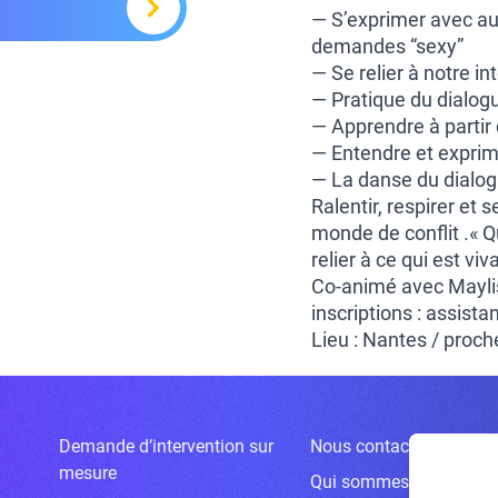
— S’exprimer avec aut
demandes “sexy”
— Se relier à notre i
— Pratique du dialogu
— Apprendre à partir
— Entendre et exprim
— La danse du dialo
Ralentir, respirer et 
monde de conflit .« Q
relier à ce qui est vi
Co-animé avec Mayli
inscriptions : assis
Lieu : Nantes / proc
Demande d’intervention sur
Nous contacter
mesure
Qui sommes-nous ?