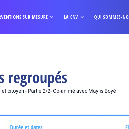
RVENTIONS SUR MESURE
LA CNV
QUI SOMMES-NO
s regroupés
 et citoyen - Partie 2/2- Co-animé avec Maylis Boyé
Durée et dates
F