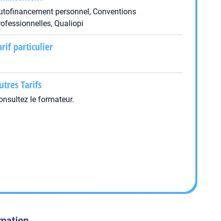
utofinancement personnel, Conventions
rofessionnelles, Qualiopi
arif particulier
utres Tarifs
onsultez le formateur.
rmation