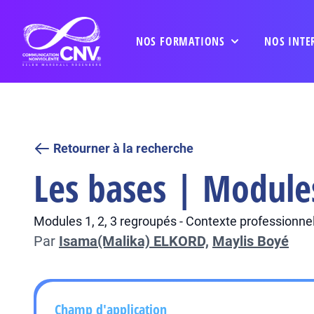
NOS FORMATIONS
NOS INTE
Retourner à la recherche
Les bases | Module
Modules 1, 2, 3 regroupés - Contexte professionnel
Par
Isama(Malika) ELKORD,
Maylis Boyé
Champ d'application