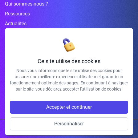
Qui sommes-nous ?
Ressources
Actualités
Inscrivez-vous à la newsletter
Ce site utilise des cookies
Nous vous informons que le site utilise des cookies pour
assurer une meilleure expérience utilisateur et garantir un
J'accepte de recevoir vos e-mails et confirme avoir pris connaissance de
fonctionnement optimale des pages. En continuant à naviguer
votre politique de confidentialité et mentions légales.
sur le site, vous déclarez accepter l'utilisation de cookies.
S'INSCRIRE
Accepter et continuer
Personnaliser
Copyright © 2026 | Gum Studio. Tous droits réservés.