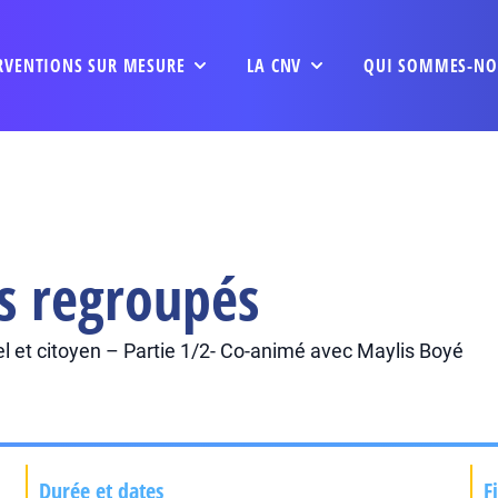
RVENTIONS SUR MESURE
LA CNV
QUI SOMMES-NO
s regroupés
l et citoyen – Partie 1/2- Co-animé avec Maylis Boyé
Durée et dates
F