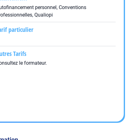
utofinancement personnel, Conventions
rofessionnelles, Qualiopi
arif particulier
utres Tarifs
onsultez le formateur.
rmation