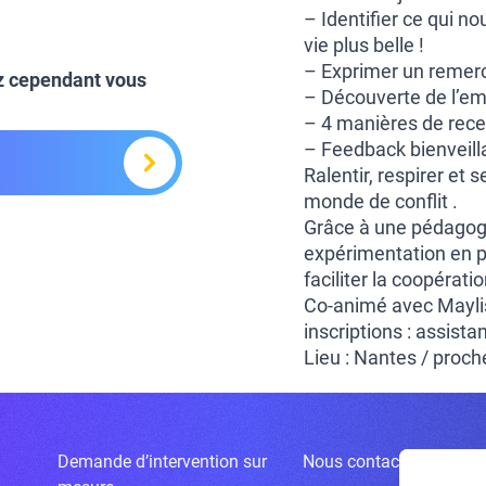
– Identifier ce qui n
vie plus belle !
– Exprimer un remer
z cependant vous
– Découverte de l’e
– 4 manières de recev
– Feedback bienveilla
Ralentir, respirer et 
monde de conflit .
Grâce à une pédagogi
expérimentation en pe
faciliter la coopératio
Co-animé avec Mayli
inscriptions : assis
Lieu : Nantes / proc
Demande d’intervention sur
Nous contacter