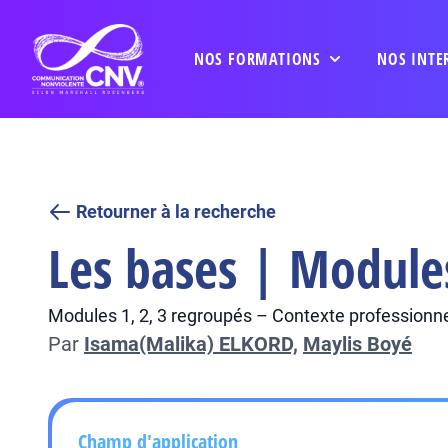
NOS FORMATIONS
NOS INTE
Retourner à la recherche
Les bases | Module
Modules 1, 2, 3 regroupés – Contexte professionne
Par
Isama(Malika) ELKORD,
Maylis Boyé
Champ d'application