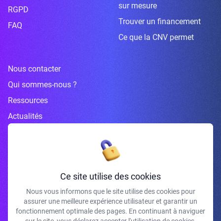
sur mesure
RGPD
Trouver un financement
FAQ
Ce que la CNV permet
Nous contacter
Qui sommes-nous ?
Ressources
Actualités
Inscrivez-vous à la newsletter
Ce site utilise des cookies
Nous vous informons que le site utilise des cookies pour
assurer une meilleure expérience utilisateur et garantir un
J'accepte de recevoir vos e-mails et confirme avoir pris connaissance de
fonctionnement optimale des pages. En continuant à naviguer
votre politique de confidentialité et mentions légales.