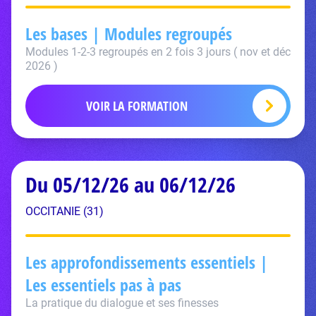
Les bases | Modules regroupés
Modules 1-2-3 regroupés en 2 fois 3 jours ( nov et déc
2026 )
VOIR LA FORMATION
Du 05/12/26 au 06/12/26
OCCITANIE (31)
Les approfondissements essentiels |
Les essentiels pas à pas
La pratique du dialogue et ses finesses