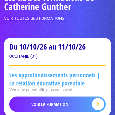
Catherine Gunther
VOIR TOUTES SES FORMATIONS ›
Du 10/10/26 au 11/10/26
OCCITANIE (31)
Les approfondissements personnels |
La relation éducative parentale
Vers une parentalité plus consciente
VOIR LA FORMATION