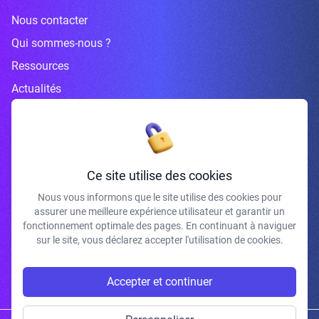
Nous contacter
Qui sommes-nous ?
Ressources
Actualités
Inscrivez-vous à la newsletter
Ce site utilise des cookies
Nous vous informons que le site utilise des cookies pour
assurer une meilleure expérience utilisateur et garantir un
J'accepte de recevoir vos e-mails et confirme avoir pris connaissance de
fonctionnement optimale des pages. En continuant à naviguer
votre politique de confidentialité et mentions légales.
sur le site, vous déclarez accepter l'utilisation de cookies.
S'INSCRIRE
Accepter et continuer