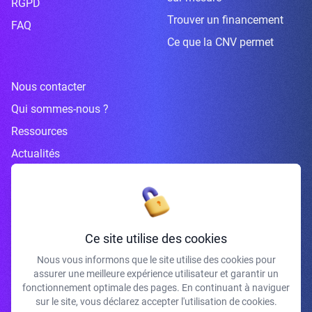
RGPD
Trouver un financement
FAQ
Ce que la CNV permet
Nous contacter
Qui sommes-nous ?
Ressources
Actualités
Inscrivez-vous à la newsletter
Ce site utilise des cookies
Nous vous informons que le site utilise des cookies pour
assurer une meilleure expérience utilisateur et garantir un
J'accepte de recevoir vos e-mails et confirme avoir pris connaissance de
fonctionnement optimale des pages. En continuant à naviguer
votre politique de confidentialité et mentions légales.
sur le site, vous déclarez accepter l'utilisation de cookies.