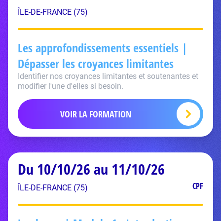
ÎLE-DE-FRANCE (75)
Les approfondissements essentiels |
Dépasser les croyances limitantes
Identifier nos croyances limitantes et soutenantes et
modifier l'une d'elles si besoin.
VOIR LA FORMATION
Du 10/10/26 au 11/10/26
CPF
ÎLE-DE-FRANCE (75)