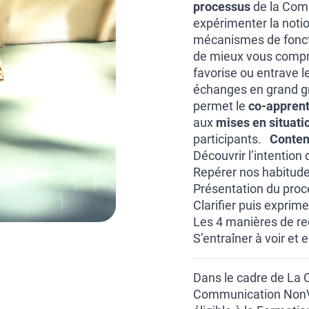
processus
de la Comm
expérimenter la noti
mécanismes de fonct
de mieux vous compren
favorise ou entrave l
échanges en grand gr
permet le
co-appren
aux
mises en situati
participants.
Conten
Découvrir l’intention
Repérer nos habitudes
Présentation du proc
Clarifier puis exprim
Les 4 manières de r
S’entraîner à voir et
Dans le cadre de La
Communication NonVio