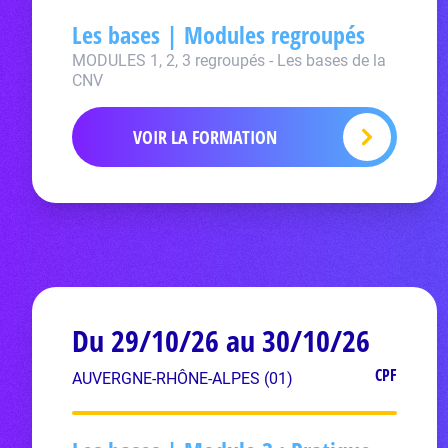
Les bases | Modules regroupés
MODULES 1, 2, 3 regroupés - Les bases de la
CNV
VOIR LA FORMATION
Du 29/10/26 au 30/10/26
CPF
AUVERGNE-RHÔNE-ALPES (01)