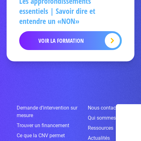
Les approfondissements
essentiels | Savoir dire et
entendre un «NON»
VOIR LA FORMATION
Demande d’intervention sur
Nous contacter
mesure
Qui sommes-nous ?
Trouver un financement
Ressources
Ce que la CNV permet
Actualités