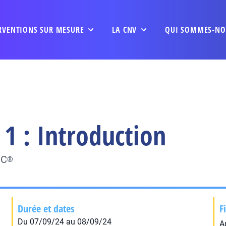
RVENTIONS SUR MESURE
LA CNV
QUI SOMMES-NO
1 : Introduction
VC
®
Durée et dates
F
Du 07/09/24 au 08/09/24
A