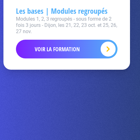
Les bases | Modules regroupés
Modules 1, 2, 3 regroupés - sous forme de 2
fois 3 jours - Dijon, les 21, 22, 23 oct. et 25, 26,
27 nov.
VOIR LA FORMATION