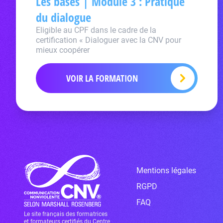
Les bases | Module 3 : Pratique
du dialogue
Eligible au CPF dans le cadre de la
certification « Dialoguer avec la CNV pour
mieux coopérer
VOIR LA FORMATION
Mentions légales
RGPD
FAQ
Le site français des formatrices
et formateurs certifiés du Centre