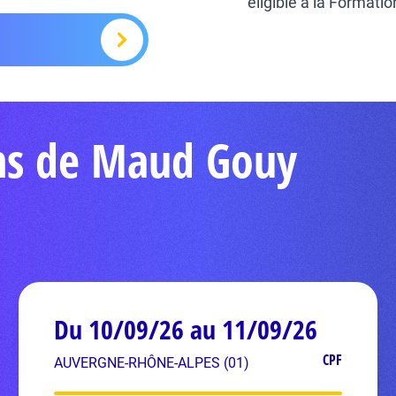
éligible à la Formati
ons de Maud Gouy
Du 10/09/26 au 11/09/26
CPF
AUVERGNE-RHÔNE-ALPES (01)