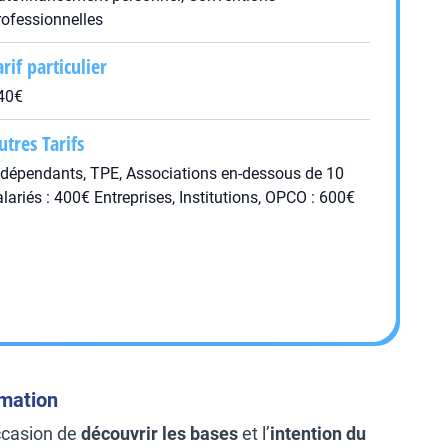
rofessionnelles
arif particulier
40€
utres Tarifs
ndépendants, TPE, Associations en-dessous de 10
alariés : 400€ Entreprises, Institutions, OPCO : 600€
rmation
ccasion de
découvrir les bases
et l’
intention du