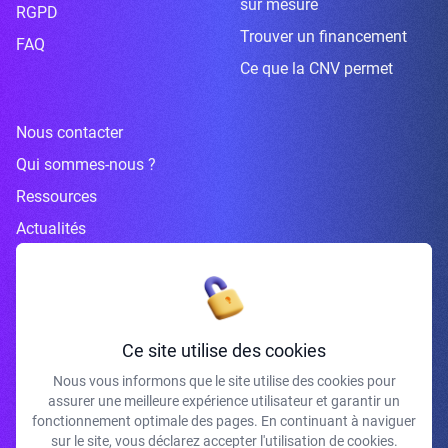
sur mesure
RGPD
Trouver un financement
FAQ
Ce que la CNV permet
Nous contacter
Qui sommes-nous ?
Ressources
Actualités
Inscrivez-vous à la newsletter
Ce site utilise des cookies
Nous vous informons que le site utilise des cookies pour
assurer une meilleure expérience utilisateur et garantir un
J'accepte de recevoir vos e-mails et confirme avoir pris connaissance de
fonctionnement optimale des pages. En continuant à naviguer
votre politique de confidentialité et mentions légales.
sur le site, vous déclarez accepter l'utilisation de cookies.