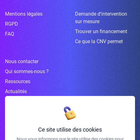
Mentions légales
Demande d’intervention
sur mesure
RGPD
Trouver un financement
FAQ
Ce que la CNV permet
Nous contacter
Qui sommes-nous ?
Ressources
Actualités
Inscrivez-vous à la newsletter
Ce site utilise des cookies
Nous vous informons que le site utilise des cookies pour