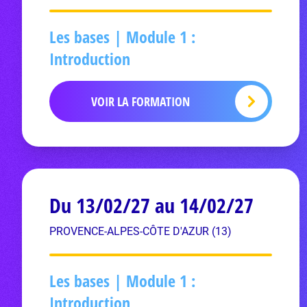
Les bases | Module 1 :
Introduction
VOIR LA FORMATION
Du 13/02/27 au 14/02/27
PROVENCE-ALPES-CÔTE D'AZUR (13)
Les bases | Module 1 :
Introduction