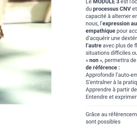
Le
MODULE 3
est l’o
du
processus CNV
et
capacité à alterner en
nous, l’
expression au
empathique
pour accu
d’acquérir une dextér
l’autre
avec plus de fl
situations difficiles
«
non
», permettra de
de référence :
Approfondir l’auto-e
S’entraîner à la prat
Apprendre à partir de
Entendre et exprimer
Grâce au référencem
sont possibles