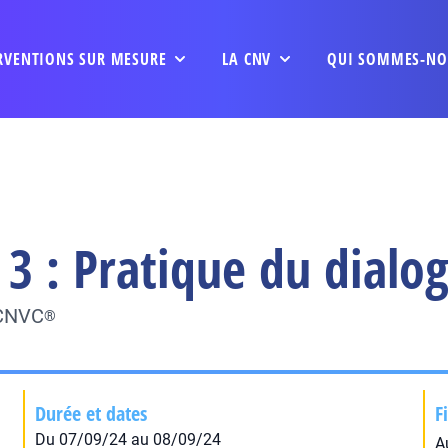
RVENTIONS SUR MESURE
LA CNV
QUI SOMMES-NO
3 : Pratique du dialo
 CNVC
®
Durée et dates
F
Du 07/09/24 au 08/09/24
A