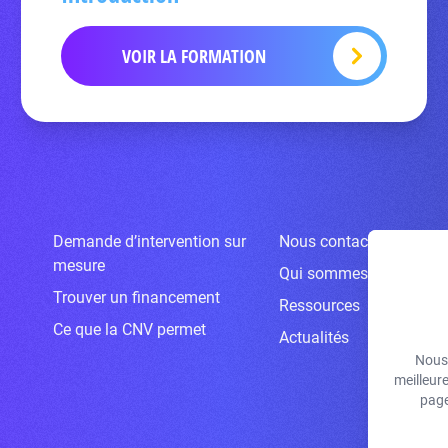
VOIR LA FORMATION
Demande d’intervention sur
Nous contacter
mesure
Qui sommes-nous ?
Trouver un financement
Ressources
Ce que la CNV permet
Actualités
Nous 
meilleur
page