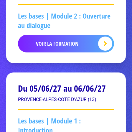
Les bases | Module 2 : Ouverture
au dialogue
VOIR LA FORMATION
Du 05/06/27 au 06/06/27
PROVENCE-ALPES-CÔTE D'AZUR (13)
Les bases | Module 1 :
Introduction