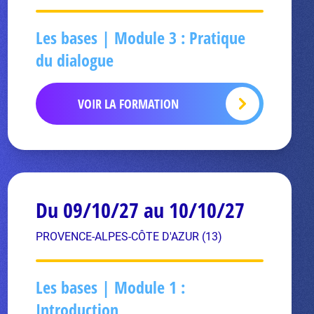
Les bases | Module 3 : Pratique
du dialogue
VOIR LA FORMATION
Du 09/10/27 au 10/10/27
PROVENCE-ALPES-CÔTE D'AZUR (13)
Les bases | Module 1 :
Introduction