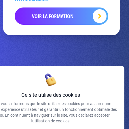
VOIR LA FORMATION
Inscrivez-vous à la newsletter
Ce site utilise des cookies
vous informons que le site utilise des cookies pour assurer une
J'accepte de recevoir vos e-mails et confirme avoir pris
e expérience utilisateur et garantir un fonctionnement optimale des
connaissance de votre politique de confidentialité et
s. En continuant à naviguer sur le site, vous déclarez accepter
mentions légales.
l'utilisation de cookies.