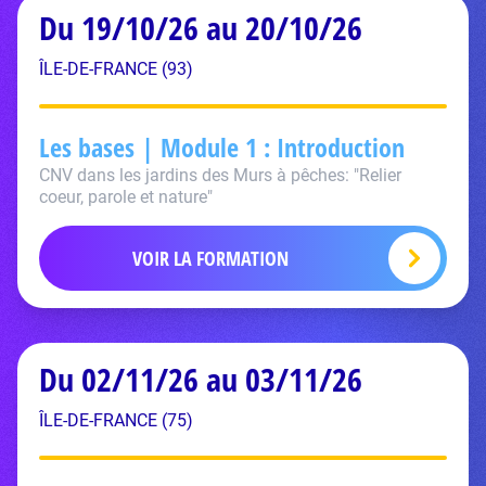
Du 19/10/26 au 20/10/26
ÎLE-DE-FRANCE (93)
Les bases | Module 1 : Introduction
CNV dans les jardins des Murs à pêches: "Relier
coeur, parole et nature"
VOIR LA FORMATION
Du 02/11/26 au 03/11/26
ÎLE-DE-FRANCE (75)