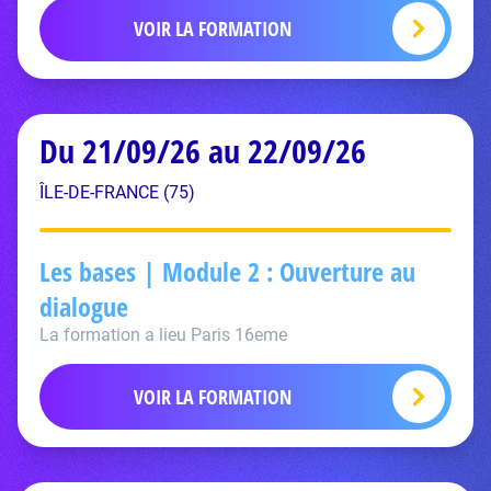
VOIR LA FORMATION
Du 21/09/26 au 22/09/26
ÎLE-DE-FRANCE (75)
Les bases | Module 2 : Ouverture au
dialogue
La formation a lieu Paris 16eme
VOIR LA FORMATION