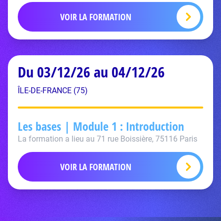
VOIR LA FORMATION
Du 03/12/26 au 04/12/26
ÎLE-DE-FRANCE (75)
Les bases | Module 1 : Introduction
La formation a lieu au 71 rue Boissière, 75116 Paris
VOIR LA FORMATION