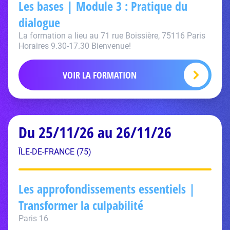
Les bases | Module 3 : Pratique du
dialogue
La formation a lieu au 71 rue Boissière, 75116 Paris
Horaires 9.30-17.30 Bienvenue!
VOIR LA FORMATION
Du 25/11/26 au 26/11/26
ÎLE-DE-FRANCE (75)
Les approfondissements essentiels |
Transformer la culpabilité
Paris 16