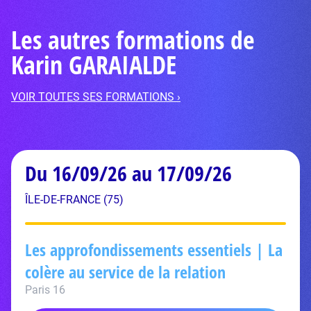
Les autres formations de
Karin GARAIALDE
VOIR TOUTES SES FORMATIONS ›
Du 16/09/26 au 17/09/26
ÎLE-DE-FRANCE (75)
Les approfondissements essentiels | La
colère au service de la relation
Paris 16