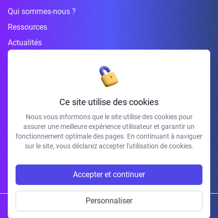
Qui sommes-nous ?
Ressources
Actualités
Inscrivez-vous à la newsletter
Ce site utilise des cookies
Nous vous informons que le site utilise des cookies pour
assurer une meilleure expérience utilisateur et garantir un
J'accepte de recevoir vos e-mails et confirme avoir pris connaissance de
fonctionnement optimale des pages. En continuant à naviguer
votre politique de confidentialité et mentions légales.
sur le site, vous déclarez accepter l'utilisation de cookies.
S'INSCRIRE
Accepter et continuer
Personnaliser
Copyright © 2026 | Gum Studio. Tous droits réservés.