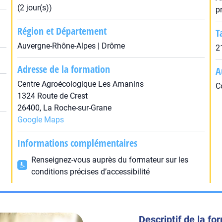
(2 jour(s))
p
Région et Département
T
Auvergne-Rhône-Alpes | Drôme
2
Adresse de la formation
A
Centre Agroécologique Les Amanins
C
1324 Route de Crest
26400, La Roche-sur-Grane
Google Maps
Informations complémentaires
Renseignez-vous auprès du formateur sur les
conditions précises d’accessibilité
Descriptif de la fo