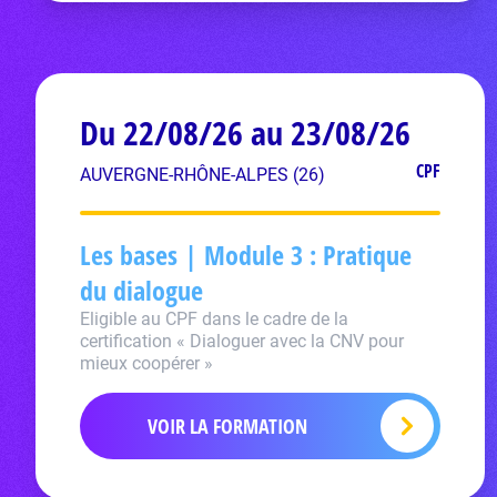
Du 22/08/26 au 23/08/26
CPF
AUVERGNE-RHÔNE-ALPES (26)
Les bases | Module 3 : Pratique
du dialogue
Eligible au CPF dans le cadre de la
certification « Dialoguer avec la CNV pour
mieux coopérer »
VOIR LA FORMATION