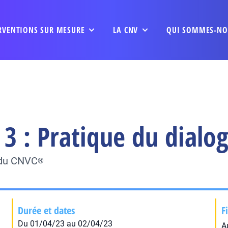
RVENTIONS SUR MESURE
LA CNV
QUI SOMMES-NO
3 : Pratique du dialo
 du CNVC
®
Durée et dates
F
Du 01/04/23 au 02/04/23
A