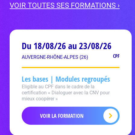
VOIR TOUTES SES FORMATIONS ›
Du 18/08/26 au 23/08/26
CPF
AUVERGNE-RHÔNE-ALPES (26)
Les bases | Modules regroupés
Eligible au CPF dans le cadre de la
certification « Dialoguer avec la CNV pour
mieux coopérer »
VOIR LA FORMATION