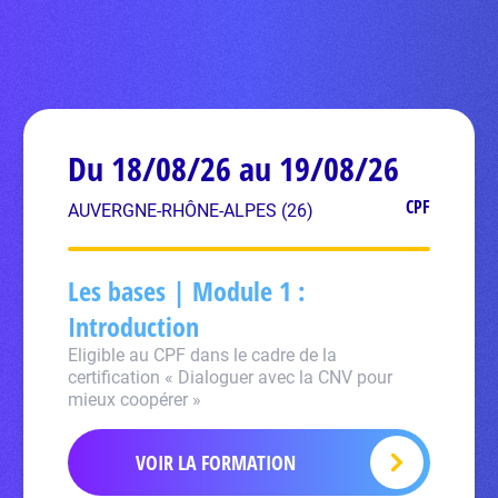
Du 18/08/26 au 19/08/26
CPF
AUVERGNE-RHÔNE-ALPES (26)
Les bases | Module 1 :
Introduction
Eligible au CPF dans le cadre de la
certification « Dialoguer avec la CNV pour
mieux coopérer »
VOIR LA FORMATION