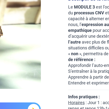
Le
MODULE 3
est l’o
du
processus CNV
et
capacité à alterner en
nous, l’
expression au
empathique
pour accu
d’acquérir une dextér
l’autre
avec plus de fl
situations difficiles
«
non
», permettra de
de référence :
Approfondir l’auto-e
S’entraîner à la prat
Apprendre à partir de
Entendre et exprimer
Infos pratiques :
Horaires
: Jour 1 : a
repas et repos 13h-14