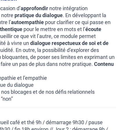
ccasion d’
approfondir
notre intégration
 notre
pratique du dialogue
. En développant la
tre l’
autoempathie
pour clarifier ce qui passe en
thentique
pour le mettre en mots et l’
écoute
eillir ce que vit l’autre, ce module permet
ité à vivre un
dialogue respectueux de soi et de
uidité. En outre, la possibilité d’explorer des
 ou bloquantes, de poser ses limites en exprimant un
 faire un pas de plus dans notre pratique.
Contenu
mpathie et l’empathie
ique du dialogue
 nos blocages et de nos défis relationnels
 “non”
ccueil café et thé 9h / démarrage 9h30 / pause
h30 / fin 18h environ // Jour 2 : démarrage 9h /