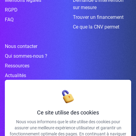
Mentions légales
Demande d’intervention
sur mesure
RGPD
Trouver un financement
FAQ
Ce que la CNV permet
Nous contacter
Qui sommes-nous ?
Ressources
Actualités
Inscrivez-vous à la newsletter
Ce site utilise des cookies
Nous vous informons que le site utilise des cookies pour
assurer une meilleure expérience utilisateur et garantir un
J'accepte de recevoir vos e-mails et confirme avoir pris connaissance de
fonctionnement optimale des pages. En continuant à naviguer