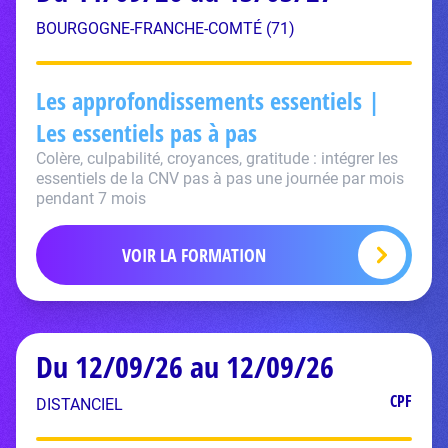
BOURGOGNE-FRANCHE-COMTÉ (71)
Les approfondissements essentiels |
Les essentiels pas à pas
Colère, culpabilité, croyances, gratitude : intégrer les
essentiels de la CNV pas à pas une journée par mois
pendant 7 mois
VOIR LA FORMATION
Du 12/09/26 au 12/09/26
CPF
DISTANCIEL