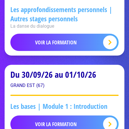
Les approfondissements personnels |
Autres stages personnels
La danse du dialogue
VOIR LA FORMATION
Du 30/09/26 au 01/10/26
GRAND EST (67)
Les bases | Module 1 : Introduction
VOIR LA FORMATION