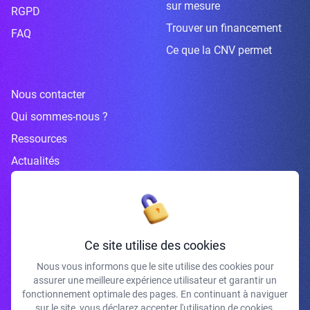
sur mesure
RGPD
Trouver un financement
FAQ
Ce que la CNV permet
Nous contacter
Qui sommes-nous ?
Ressources
Actualités
Inscrivez-vous à la newsletter
Ce site utilise des cookies
Nous vous informons que le site utilise des cookies pour
assurer une meilleure expérience utilisateur et garantir un
J'accepte de recevoir vos e-mails et confirme avoir pris connaissance de
fonctionnement optimale des pages. En continuant à naviguer
votre politique de confidentialité et mentions légales.
sur le site, vous déclarez accepter l'utilisation de cookies.