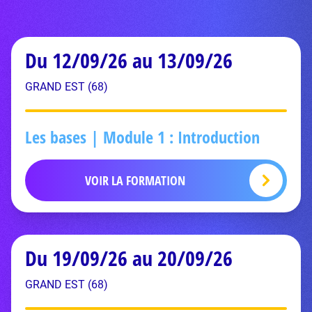
Du 12/09/26 au 13/09/26
GRAND EST (68)
Les bases | Module 1 : Introduction
VOIR LA FORMATION
Du 19/09/26 au 20/09/26
GRAND EST (68)